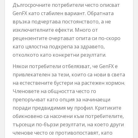
Дългосрочните потребители често описват
GenFX като стабилен вариант. Обратната
връзка подчертава постоянството, а не
изключителните ефекти. Много от
рецензентите очертават опита си по-скоро
като цялостна подкрепа за здравето,
отколкото като конкретни резултати.
Някои потребители отбелязват, че GenFX е
привлекателен за тези, които са нови в света
на естествените бустери на растежен хормон.
Членовете на общността често го
препоръчват като опция за начинаещи
поради предвидимия му профил. Критиките
обикновено са насочени към потребителите,
търсещи по-бързи резултати, на което други
членове често се противопоставят, като