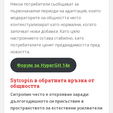
Някои потребители съобщават за
първоначални периоди на адаптация, които
модераторите на общността често
контекстуализират като нормални, когато
започват нови добавки. Като цяло
настроението остава стабилно, като
потребителите ценят предвидимостта пред
новостта.
Форум за HyperGH 14x
Sytropin в обратната връзка от
общността
Ситропин често е открояван заради
дългогодишното си присъствие в
пространството за естествени усилватели