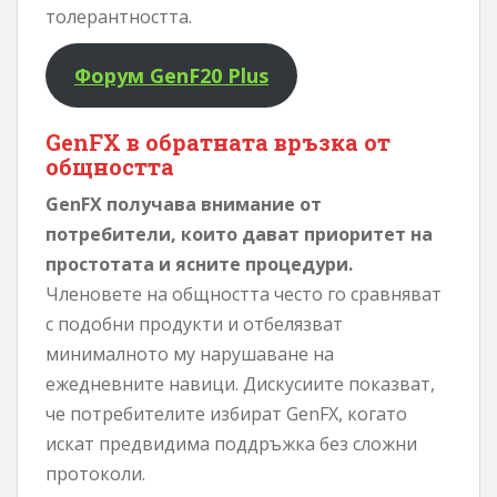
толерантността.
Форум GenF20 Plus
GenFX в обратната връзка от
общността
GenFX получава внимание от
потребители, които дават приоритет на
простотата и ясните процедури.
Членовете на общността често го сравняват
с подобни продукти и отбелязват
минималното му нарушаване на
ежедневните навици. Дискусиите показват,
че потребителите избират GenFX, когато
искат предвидима поддръжка без сложни
протоколи.