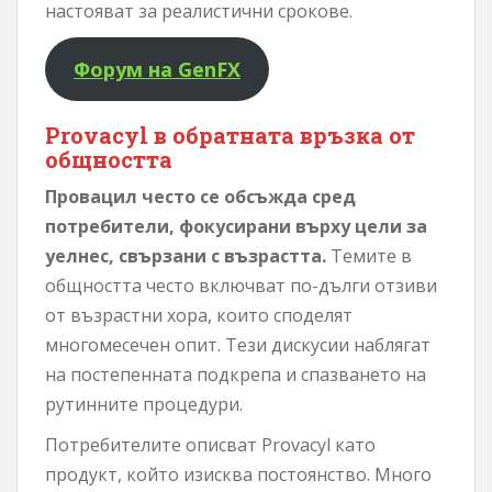
настояват за реалистични срокове.
Форум на GenFX
Provacyl в обратната връзка от
общността
Провацил често се обсъжда сред
потребители, фокусирани върху цели за
уелнес, свързани с възрастта.
Темите в
общността често включват по-дълги отзиви
от възрастни хора, които споделят
многомесечен опит. Тези дискусии наблягат
на постепенната подкрепа и спазването на
рутинните процедури.
Потребителите описват Provacyl като
продукт, който изисква постоянство. Много