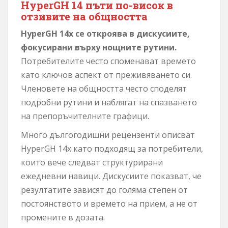
HyperGH 14 пъти по-висок в
отзивите на общността
HyperGH 14x се откроява в дискусиите,
фокусирани върху нощните рутини.
Потребителите често споменават времето
като ключов аспект от преживяването си.
Членовете на общността често споделят
подробни рутини и наблягат на спазването
на препоръчителните графици.
Много дългогодишни рецензенти описват
HyperGH 14x като подходящ за потребители,
които вече следват структурирани
ежедневни навици. Дискусиите показват, че
резултатите зависят до голяма степен от
постоянството и времето на прием, а не от
промените в дозата.