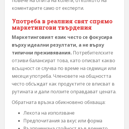
повече на опита на колеги, отколкото на
коментарите само от експерти.
Употреба в реалния свят спрямо
маркетингови твърдения
Маркетинговият език често се фокусира
върху идеални резултати, а не върху
типични преживявания.
Потребителските
отзиви балансират това, като описват какво
всъщност се случва по време на седмици или
месеци употреба. Членовете на общността
често обсъждат как продуктите се вписват в
рутината и дали ползите оправдават цената.
Обратната връзка обикновено обхваща:
Лекота на използване
Предпочитания за вкус или форма
Възприемана стойност във времето