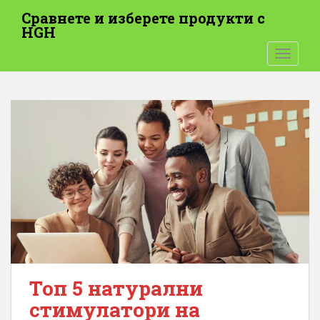
П
Сравнете и изберете продукти с
р
HGH
е
ПРЕВК
м
и
н
е
т
е
к
ъ
м
о
с
н
о
в
Топ 5 натурални
н
стимулатори на
о
т