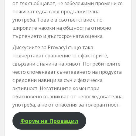
от тях съобщават, че забележими промени се
появяват едва след продължителна
употреба. Това е в съответствие с по-
широките насоки на общността относно
търпението и дългосрочната оценка.
Дискусиите за Provacyl също така
подчертават сравнението с факторите,
свързани с начина на живот. Потребителите
често споменават съчетаването на продукта
с редовни навици за сън и физическа
активност. Негативните коментари
обикновено възникват от непоследователна
употреба, а не от опасения за толерантност.
Форум на Провацил