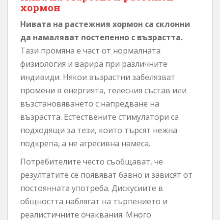
хормон
Нивата на растежния хормон са склонни
да намаляват постепенно с възрастта.
Тази промяна е част от нормалната
физиология и варира при различните
индивиди. Някои възрастни забелязват
промени в енергията, телесния състав или
възстановяването с напредване на
възрастта. Естествените стимулатори са
подходящи за тези, които търсят нежна
подкрепа, а не агресивна намеса.
Потребителите често съобщават, че
резултатите се появяват бавно и зависят от
постоянната употреба. Дискусиите в
общността наблягат на търпението и
реалистичните очаквания. Много