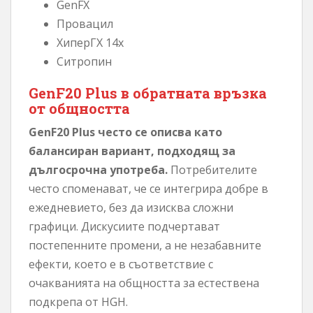
GenFX
Провацил
ХиперГХ 14x
Ситропин
GenF20 Plus в обратната връзка
от общността
GenF20 Plus често се описва като
балансиран вариант, подходящ за
дългосрочна употреба.
Потребителите
често споменават, че се интегрира добре в
ежедневието, без да изисква сложни
графици. Дискусиите подчертават
постепенните промени, а не незабавните
ефекти, което е в съответствие с
очакванията на общността за естествена
подкрепа от HGH.