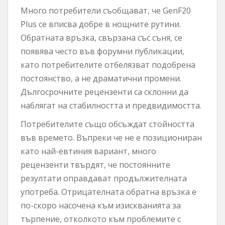
Много потребители съобщават, че GenF20
Plus се вписва добре в нощните рутини.
Обратната връзка, свързана със съня, се
появява често във форумни публикации,
като потребителите отбелязват подобрена
постоянство, а не драматични промени.
Дългосрочните рецензенти са склонни да
наблягат на стабилността и предвидимостта.
Потребителите също обсъждат стойността
във времето. Въпреки че не е позициониран
като най-евтиния вариант, много
рецензенти твърдят, че постоянните
резултати оправдават продължителната
употреба. Отрицателната обратна връзка е
по-скоро насочена към изискванията за
търпение, отколкото към проблемите с