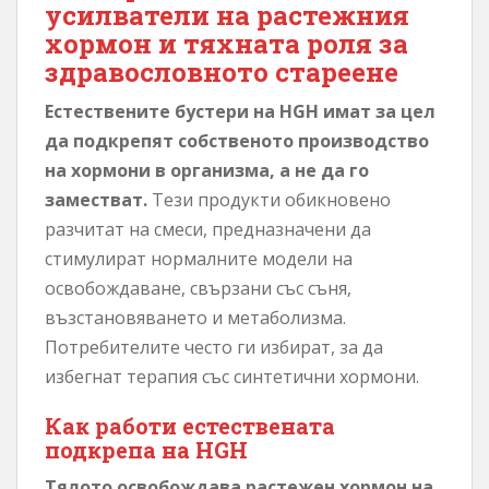
усилватели на растежния
хормон и тяхната роля за
здравословното стареене
Естествените бустери на HGH имат за цел
да подкрепят собственото производство
на хормони в организма, а не да го
заместват.
Тези продукти обикновено
разчитат на смеси, предназначени да
стимулират нормалните модели на
освобождаване, свързани със съня,
възстановяването и метаболизма.
Потребителите често ги избират, за да
избегнат терапия със синтетични хормони.
Как работи естествената
подкрепа на HGH
Тялото освобождава растежен хормон на