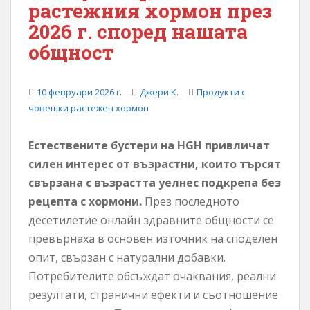
растежния хормон през
о
2026 г. според нашата
с
общност
ъ
д
ъ
10 февруари 2026 г.
Джери К.
Продукти с
р
човешки растежен хормон
ж
а
н
Естествените бустери на HGH привличат
и
силен интерес от възрастни, които търсят
е
свързана с възрастта уелнес подкрепа без
рецепта с хормони.
През последното
десетилетие онлайн здравните общности се
превърнаха в основен източник на споделен
опит, свързан с натурални добавки.
Потребителите обсъждат очаквания, реални
резултати, странични ефекти и съотношение