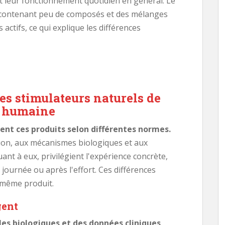
et leur fonctionnement quotidien en général. Le
contenant peu de composés et des mélanges
actifs, ce qui explique les différences
des stimulateurs naturels de
e humaine
uent ces produits selon différentes normes.
tion, aux mécanismes biologiques et aux
uant à eux, privilégient l'expérience concrète,
journée ou après l'effort. Ces différences
 même produit.
gent
les biologiques et des données cliniques