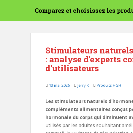
P
Comparez et choisissez les pro
a
s
s
e
r
a
Stimulateurs naturel
u
: analyse d'experts 
c
o
d'utilisateurs
n
t
e
13 mai 2026
Jerry K
Produits HGH
n
u
Les stimulateurs naturels d'hormon
p
compléments alimentaires conçus pou
r
hormonale du corps qui diminuent av
i
utilisés par les adultes souhaitant améli
n
c