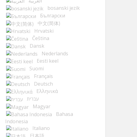
العربية
bosanski jezik
Български
中文(简体)
Hrvatski
Čeština
Dansk
Nederlands
Eesti keel
Suomi
Français
Deutsch
Ελληνικά
עברית
Magyar
Bahasa
Indonesia
Italiano
日本語