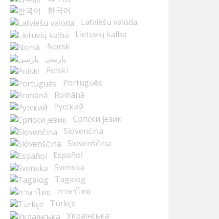
한국어
Latviešu valoda
Lietuvių kalba
Norsk
پارسی
Polski
Português
Română
Русский
Cрпски језик
Slovenčina
Slovenščina
Español
Svenska
Tagalog
ภาษาไทย
Türkçe
Українська