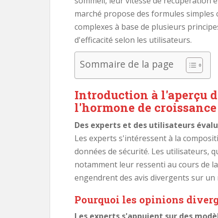
sommeil, leur vitesse de récupération 
i
marché propose des formules simples 
p
complexes à base de plusieurs principes 
a
d'efficacité selon les utilisateurs.
l
Sommaire de la page
Introduction à l'aperçu 
l'hormone de croissanc
Des experts et des utilisateurs éval
Les experts s'intéressent à la composi
données de sécurité. Les utilisateurs, q
notamment leur ressenti au cours de la 
engendrent des avis divergents sur un
Pourquoi les opinions diver
Les experts s'appuient sur des modè