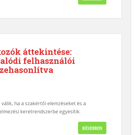
ozók áttekintése:
alódi felhasználói
szehasonlítva
álik, ha a szakértői elemzéseket és a
elmezési keretrendszerbe egyesítik.
BŐVEBBEN