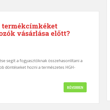
a termékcímkéket
zók vásárlása előtt?
ése segít a fogyasztóknak összehasonlítani a
abb döntéseket hozni a természetes HGH-
BŐVEBBEN