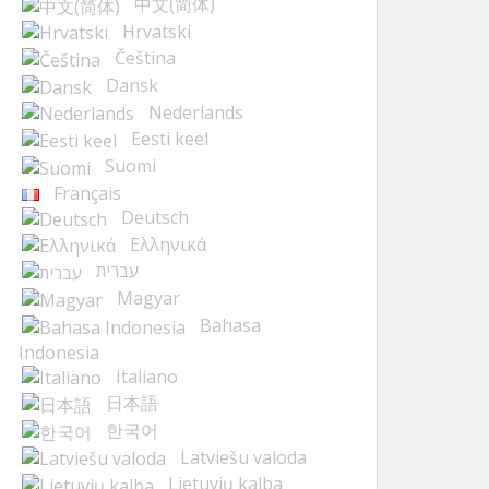
中文(简体)
Hrvatski
Čeština
Dansk
Nederlands
Eesti keel
Suomi
Français
Deutsch
Ελληνικά
עברית
Magyar
Bahasa
Indonesia
Italiano
日本語
한국어
Latviešu valoda
Lietuvių kalba