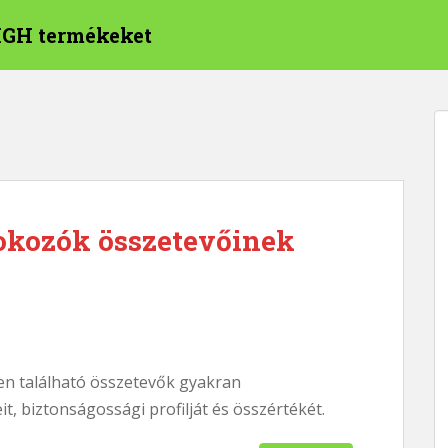
HGH termékeket
okozók összetevőinek
n található összetevők gyakran
, biztonságossági profilját és összértékét.