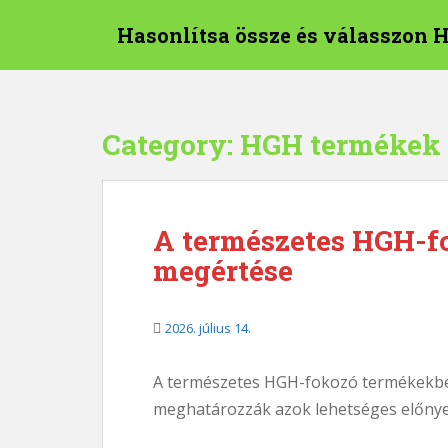
U
Hasonlítsa össze és válasszon 
g
r
á
s
a
Category:
HGH termékek
f
ő
t
a
A természetes HGH-f
r
megértése
t
a
l
2026. július 14.
o
m
r
A természetes HGH-fokozó termékekbe
a
meghatározzák azok lehetséges előnyeit