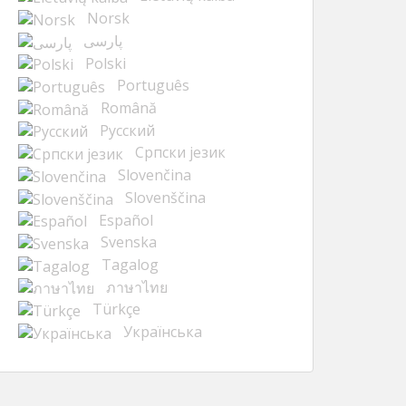
Norsk
پارسی
Polski
Português
Română
Русский
Cрпски језик
Slovenčina
Slovenščina
Español
Svenska
Tagalog
ภาษาไทย
Türkçe
Українська