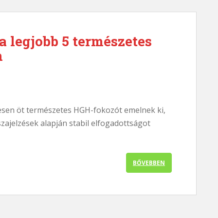
a legjobb 5 természetes
n
esen öt természetes HGH-fokozót emelnek ki,
zajelzések alapján stabil elfogadottságot
BŐVEBBEN