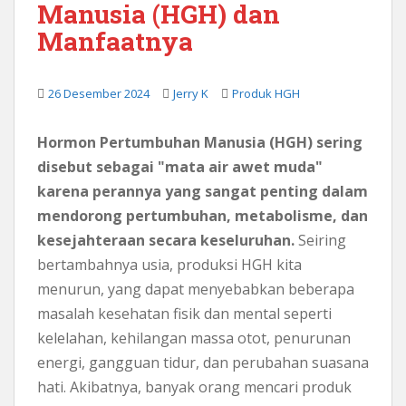
Manusia (HGH) dan
a
Manfaatnya
26 Desember 2024
Jerry K
Produk HGH
Hormon Pertumbuhan Manusia (HGH) sering
disebut sebagai "mata air awet muda"
karena perannya yang sangat penting dalam
mendorong pertumbuhan, metabolisme, dan
kesejahteraan secara keseluruhan.
Seiring
bertambahnya usia, produksi HGH kita
menurun, yang dapat menyebabkan beberapa
masalah kesehatan fisik dan mental seperti
kelelahan, kehilangan massa otot, penurunan
energi, gangguan tidur, dan perubahan suasana
hati. Akibatnya, banyak orang mencari produk