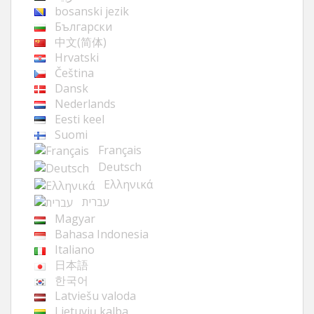
bosanski jezik
Български
中文(简体)
Hrvatski
Čeština
Dansk
Nederlands
Eesti keel
Suomi
Français
Deutsch
Ελληνικά
עברית
Magyar
Bahasa Indonesia
Italiano
日本語
한국어
Latviešu valoda
Lietuvių kalba