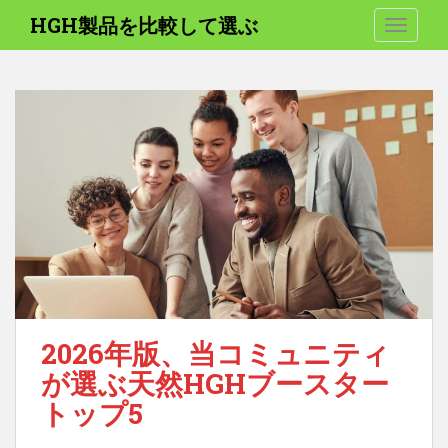
メ
HGH製品を比較して選ぶ
ナビゲ
イ
ン
コ
ン
テ
ン
ツ
へ
ス
キ
ッ
プ
2026年版、当コミュニティ
が選ぶ天然HGHブースター
トップ5