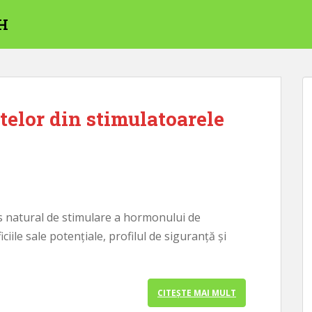
GH
telor din stimulatoarele
us natural de stimulare a hormonului de
ile sale potențiale, profilul de siguranță și
CITEȘTE MAI MULT