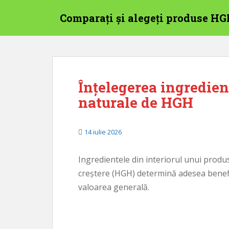
S
Comparați și alegeți produse H
a
r
i
l
a
c
Înțelegerea ingredien
o
naturale de HGH
n
ț
i
14 iulie 2026
n
u
t
Ingredientele din interiorul unui prod
u
creștere (HGH) determină adesea benefici
l
valoarea generală.
p
r
i
n