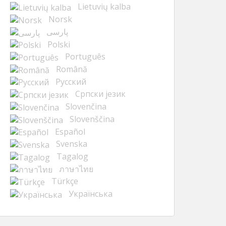
Lietuvių kalba
Norsk
پارسی
Polski
Português
Română
Русский
Cрпски језик
Slovenčina
Slovenščina
Español
Svenska
Tagalog
ภาษาไทย
Türkçe
Українська