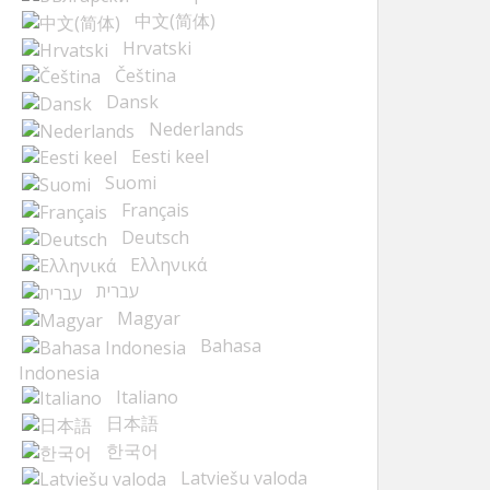
中文(简体)
Hrvatski
Čeština
Dansk
Nederlands
Eesti keel
Suomi
Français
Deutsch
Ελληνικά
עברית
Magyar
Bahasa
Indonesia
Italiano
日本語
한국어
Latviešu valoda