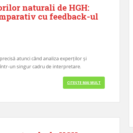
orilor naturali de HGH:
omparativ cu feedback-ul
ecisă atunci când analiza experților și
într-un singur cadru de interpretare.
CITEȘTE MAI MULT