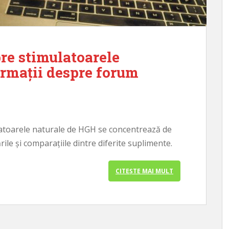
re stimulatoarele
ormații despre forum
latoarele naturale de HGH se concentrează de
ile și comparațiile dintre diferite suplimente.
CITEȘTE MAI MULT