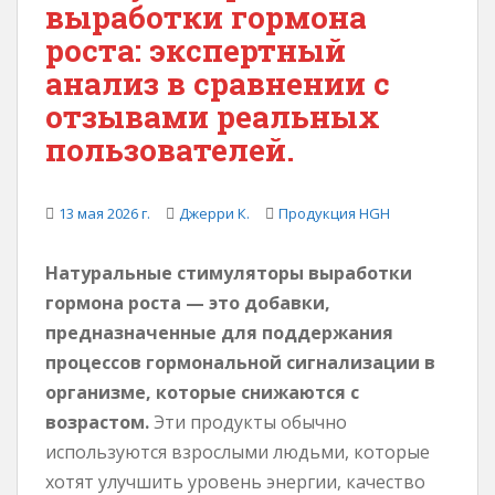
выработки гормона
е
роста: экспертный
р
анализ в сравнении с
ж
и
отзывами реальных
м
пользователей.
о
м
у
13 мая 2026 г.
Джерри К.
Продукция HGH
Натуральные стимуляторы выработки
гормона роста — это добавки,
предназначенные для поддержания
процессов гормональной сигнализации в
организме, которые снижаются с
возрастом.
Эти продукты обычно
используются взрослыми людьми, которые
хотят улучшить уровень энергии, качество