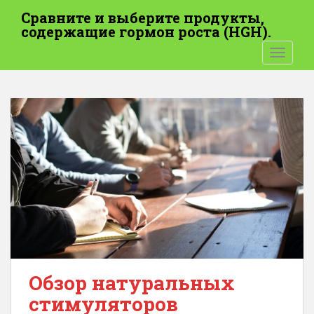
П
Сравните и выберите продукты,
е
содержащие гормон роста (HGH).
р
ПЕРЕК
е
й
т
и
к
о
с
н
о
в
н
о
м
у
Обзор натуральных
с
стимуляторов
о
д