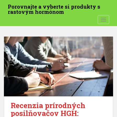
P
Porovnajte a vyberte si produkty s
r
rastovým hormónom
e
PREPNÚ
s
k
o
č
i
ť
n
a
h
l
a
v
n
ý
Recenzia prírodných
o
posilňovačov HGH:
b
s