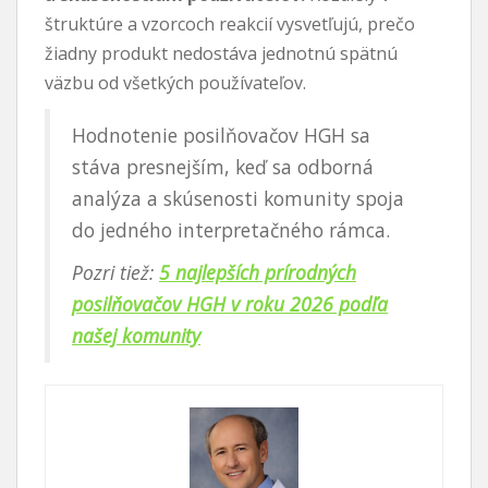
štruktúre a vzorcoch reakcií vysvetľujú, prečo
žiadny produkt nedostáva jednotnú spätnú
väzbu od všetkých používateľov.
Hodnotenie posilňovačov HGH sa
stáva presnejším, keď sa odborná
analýza a skúsenosti komunity spoja
do jedného interpretačného rámca.
Pozri tiež:
5 najlepších prírodných
posilňovačov HGH v roku 2026 podľa
našej komunity