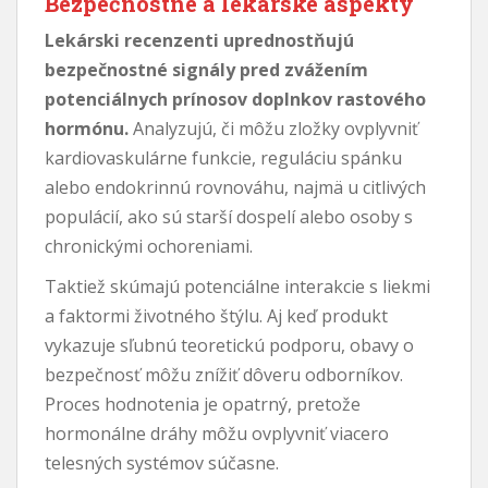
Bezpečnostné a lekárske aspekty
Lekárski recenzenti uprednostňujú
bezpečnostné signály pred zvážením
potenciálnych prínosov doplnkov rastového
hormónu.
Analyzujú, či môžu zložky ovplyvniť
kardiovaskulárne funkcie, reguláciu spánku
alebo endokrinnú rovnováhu, najmä u citlivých
populácií, ako sú starší dospelí alebo osoby s
chronickými ochoreniami.
Taktiež skúmajú potenciálne interakcie s liekmi
a faktormi životného štýlu. Aj keď produkt
vykazuje sľubnú teoretickú podporu, obavy o
bezpečnosť môžu znížiť dôveru odborníkov.
Proces hodnotenia je opatrný, pretože
hormonálne dráhy môžu ovplyvniť viacero
telesných systémov súčasne.