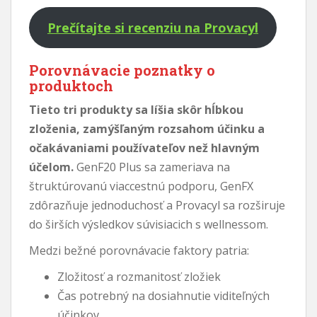
Prečítajte si recenziu na Provacyl
Porovnávacie poznatky o
produktoch
Tieto tri produkty sa líšia skôr hĺbkou
zloženia, zamýšľaným rozsahom účinku a
očakávaniami používateľov než hlavným
účelom.
GenF20 Plus sa zameriava na
štruktúrovanú viaccestnú podporu, GenFX
zdôrazňuje jednoduchosť a Provacyl sa rozširuje
do širších výsledkov súvisiacich s wellnessom.
Medzi bežné porovnávacie faktory patria:
Zložitosť a rozmanitosť zložiek
Čas potrebný na dosiahnutie viditeľných
účinkov