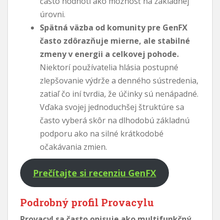
často hodnotí ako možnosť na základnej
úrovni.
Spätná väzba od komunity pre GenFX
často zdôrazňuje mierne, ale stabilné
zmeny v energii a celkovej pohode.
Niektorí používatelia hlásia postupné
zlepšovanie výdrže a denného sústredenia,
zatiaľ čo iní tvrdia, že účinky sú nenápadné.
Vďaka svojej jednoduchšej štruktúre sa
často vyberá skôr na dlhodobú základnú
podporu ako na silné krátkodobé
očakávania zmien.
Prečítajte si recenziu GenFX
Podrobný profil Provacylu
Provacyl sa často opisuje ako multifunkčný