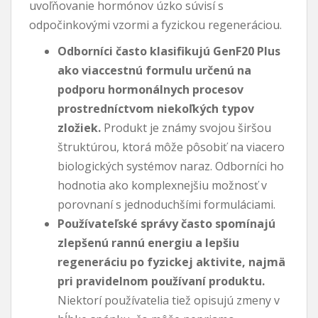
uvoľňovanie hormónov úzko súvisí s
odpočinkovými vzormi a fyzickou regeneráciou.
Odborníci často klasifikujú GenF20 Plus
ako viaccestnú formulu určenú na
podporu hormonálnych procesov
prostredníctvom niekoľkých typov
zložiek.
Produkt je známy svojou širšou
štruktúrou, ktorá môže pôsobiť na viacero
biologických systémov naraz. Odborníci ho
hodnotia ako komplexnejšiu možnosť v
porovnaní s jednoduchšími formuláciami.
Používateľské správy často spomínajú
zlepšenú rannú energiu a lepšiu
regeneráciu po fyzickej aktivite, najmä
pri pravidelnom používaní produktu.
Niektorí používatelia tiež opisujú zmeny v