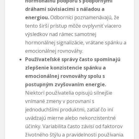
hormonálnu podporu s podpornými
dráhami súvisiacimi s náladou a
energiou.
Odborníci poznamenávajú, že
tento širší prístup môže ovplyvniť viacero
výsledkov nad rámec samotnej
hormonálnej signalizácie, vrátane spánku a
emocionálnej rovnováhy.
Používateľské správy často spomínajú
zlepšenie konzistencie spánku a
emocionálnej rovnováhy spolu s
postupným zvyšovaním energie.
Niektorí používatelia opisujú silnejšie
vnímané zmeny v porovnaní s
jednoduchšími produktmi, zatiaľ čo iní
uvádzajú mierne alebo nekonzistentné
účinky. Variabilita často závisí od faktorov
životného štýlu a pravidelnosti používania.