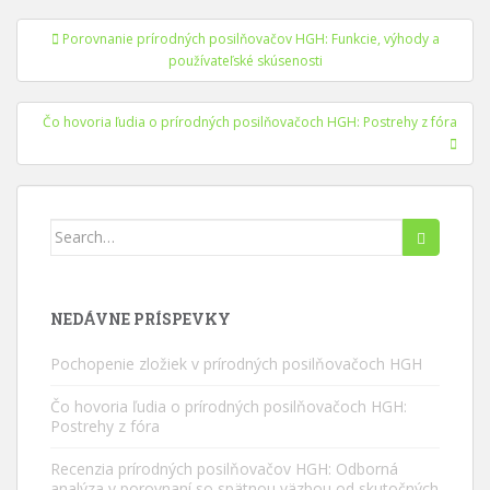
Navigácia
Porovnanie prírodných posilňovačov HGH: Funkcie, výhody a
v
používateľské skúsenosti
príspevkoch
Čo hovoria ľudia o prírodných posilňovačoch HGH: Postrehy z fóra
Hľadať:
NEDÁVNE PRÍSPEVKY
Pochopenie zložiek v prírodných posilňovačoch HGH
Čo hovoria ľudia o prírodných posilňovačoch HGH:
Postrehy z fóra
Recenzia prírodných posilňovačov HGH: Odborná
analýza v porovnaní so spätnou väzbou od skutočných