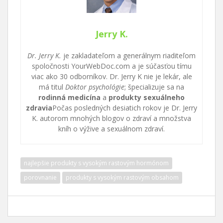
Jerry K.
Dr. Jerry K.
je zakladateľom a generálnym riaditeľom
spoločnosti YourWebDoc.com a je súčasťou tímu
viac ako 30 odborníkov. Dr. Jerry K nie je lekár, ale
má titul
Doktor psychológie
; špecializuje sa na
rodinná medicína
a
produkty sexuálneho
zdravia
Počas posledných desiatich rokov je Dr. Jerry
K. autorom mnohých blogov o zdraví a množstva
kníh o výžive a sexuálnom zdraví.
najlepšie produkty s vysokým rastovým hormónom
porovnanie
produkty s vysokým rastovým obsahom