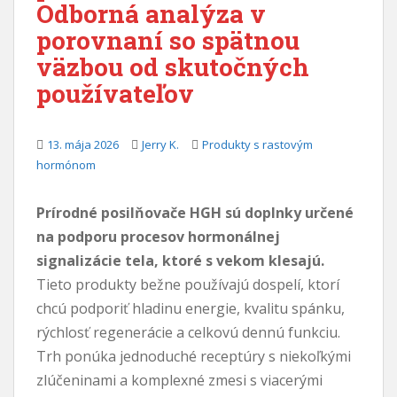
Odborná analýza v
a
porovnaní so spätnou
h
väzbou od skutočných
používateľov
13. mája 2026
Jerry K.
Produkty s rastovým
hormónom
Prírodné posilňovače HGH sú doplnky určené
na podporu procesov hormonálnej
signalizácie tela, ktoré s vekom klesajú.
Tieto produkty bežne používajú dospelí, ktorí
chcú podporiť hladinu energie, kvalitu spánku,
rýchlosť regenerácie a celkovú dennú funkciu.
Trh ponúka jednoduché receptúry s niekoľkými
zlúčeninami a komplexné zmesi s viacerými