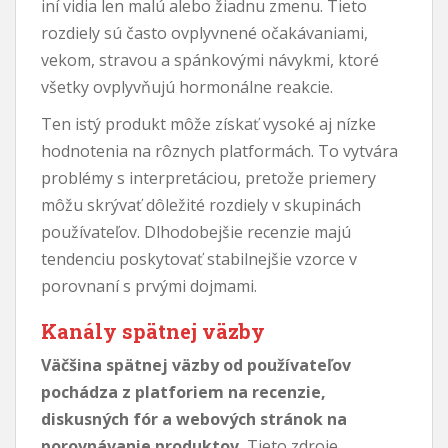
iní vidia len malú alebo žiadnu zmenu. Tieto
rozdiely sú často ovplyvnené očakávaniami,
vekom, stravou a spánkovými návykmi, ktoré
všetky ovplyvňujú hormonálne reakcie.
Ten istý produkt môže získať vysoké aj nízke
hodnotenia na rôznych platformách. To vytvára
problémy s interpretáciou, pretože priemery
môžu skrývať dôležité rozdiely v skupinách
používateľov. Dlhodobejšie recenzie majú
tendenciu poskytovať stabilnejšie vzorce v
porovnaní s prvými dojmami.
Kanály spätnej väzby
Väčšina spätnej väzby od používateľov
pochádza z platforiem na recenzie,
diskusných fór a webových stránok na
porovnávanie produktov.
Tieto zdroje