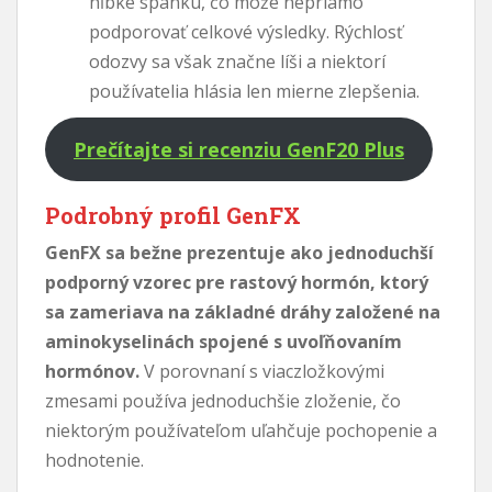
hĺbke spánku, čo môže nepriamo
podporovať celkové výsledky. Rýchlosť
odozvy sa však značne líši a niektorí
používatelia hlásia len mierne zlepšenia.
Prečítajte si recenziu GenF20 Plus
Podrobný profil GenFX
GenFX sa bežne prezentuje ako jednoduchší
podporný vzorec pre rastový hormón, ktorý
sa zameriava na základné dráhy založené na
aminokyselinách spojené s uvoľňovaním
hormónov.
V porovnaní s viaczložkovými
zmesami používa jednoduchšie zloženie, čo
niektorým používateľom uľahčuje pochopenie a
hodnotenie.