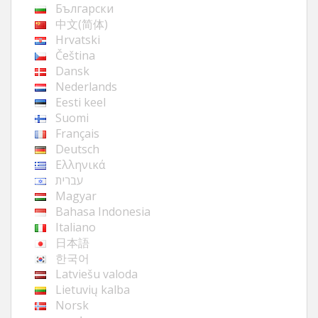
Български
中文(简体)
Hrvatski
Čeština
Dansk
Nederlands
Eesti keel
Suomi
Français
Deutsch
Ελληνικά
עברית
Magyar
Bahasa Indonesia
Italiano
日本語
한국어
Latviešu valoda
Lietuvių kalba
Norsk