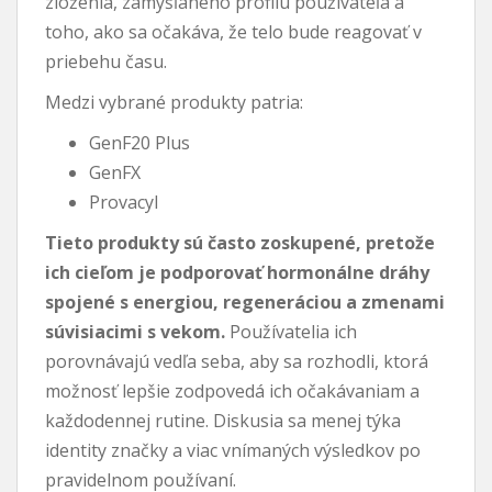
zloženia, zamýšľaného profilu používateľa a
toho, ako sa očakáva, že telo bude reagovať v
priebehu času.
Medzi vybrané produkty patria:
GenF20 Plus
GenFX
Provacyl
Tieto produkty sú často zoskupené, pretože
ich cieľom je podporovať hormonálne dráhy
spojené s energiou, regeneráciou a zmenami
súvisiacimi s vekom.
Používatelia ich
porovnávajú vedľa seba, aby sa rozhodli, ktorá
možnosť lepšie zodpovedá ich očakávaniam a
každodennej rutine. Diskusia sa menej týka
identity značky a viac vnímaných výsledkov po
pravidelnom používaní.