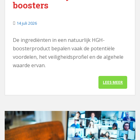
boosters
n
h
o
14 juli 2026
u
d
De ingrediënten in een natuurlijk HGH-
boosterproduct bepalen vaak de potentiële
voordelen, het veiligheidsprofiel en de algehele
waarde ervan.
LEES MEER