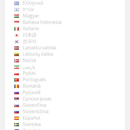
Ελληνικά
עברית
Magyar
Bahasa Indonesia
Italiano
日本語
한국어
Latviešu valoda
Lietuvių kalba
Norsk
پارسی
Polski
Português
Română
Русский
Cрпски језик
Slovenčina
Slovenščina
Español
Svenska