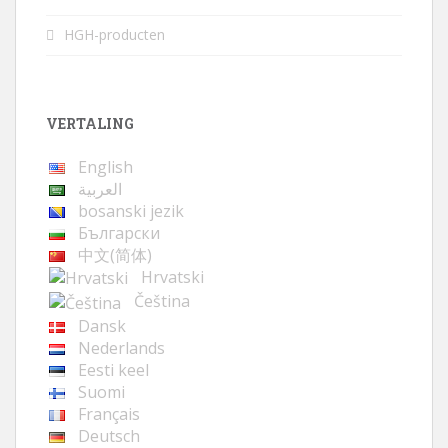
HGH-producten
VERTALING
English
العربية
bosanski jezik
Български
中文(简体)
Hrvatski
Čeština
Dansk
Nederlands
Eesti keel
Suomi
Français
Deutsch