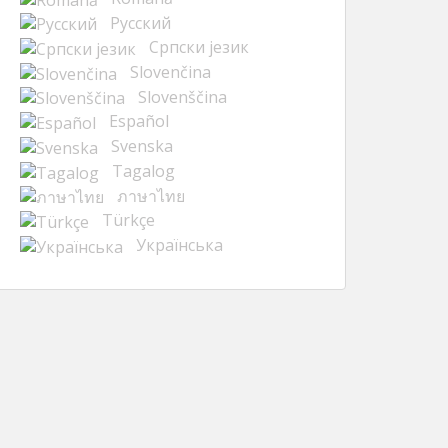
Русский
Cрпски језик
Slovenčina
Slovenščina
Español
Svenska
Tagalog
ภาษาไทย
Türkçe
Українська