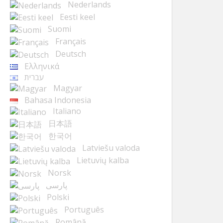
Nederlands
Eesti keel
Suomi
Français
Deutsch
Ελληνικά
עברית
Magyar
Bahasa Indonesia
Italiano
日本語
한국어
Latviešu valoda
Lietuvių kalba
Norsk
پارسی
Polski
Português
Română