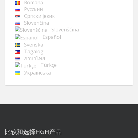
Română
Русский
Cрпски језик
Slovenčina
Slovenščina
Español
Svenska
Tagalog
ภาษาไทย
Türkçe
Українська
比较和选择HGH产品