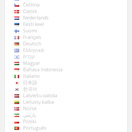
Čeština
Dansk
Nederlands
Eesti keel
Suomi
Français
Deutsch
Ελληνικά
עברית
Magyar
Bahasa Indonesia
Italiano
日本語
한국어
Latviešu valoda
Lietuvių kalba
Norsk
پارسی
Polski
Português