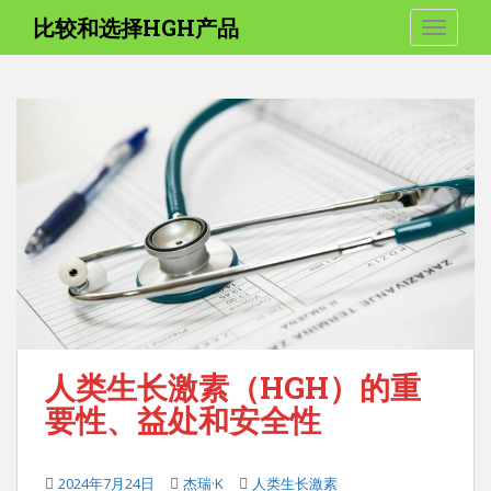
跳
比较和选择HGH产品
切换导
至
内
容
人类生长激素（HGH）的重
要性、益处和安全性
2024年7月24日
杰瑞·K
人类生长激素