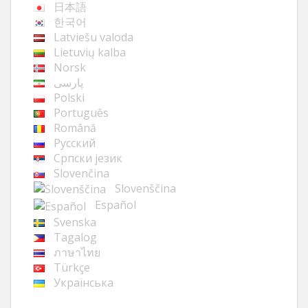
日本語
한국어
Latviešu valoda
Lietuvių kalba
Norsk
پارسی
Polski
Português
Română
Русский
Cрпски језик
Slovenčina
Slovenščina
Español
Svenska
Tagalog
ภาษาไทย
Türkçe
Українська