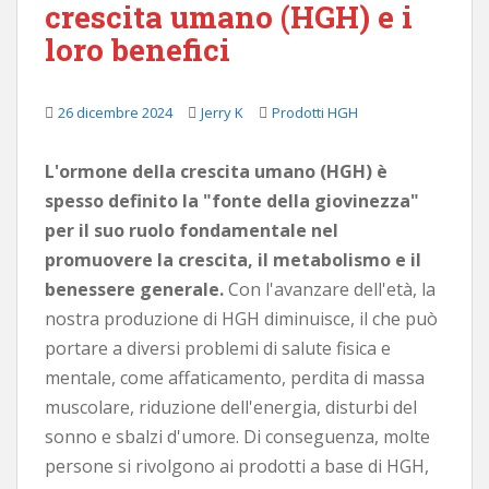
crescita umano (HGH) e i
p
loro benefici
a
l
e
26 dicembre 2024
Jerry K
Prodotti HGH
L'ormone della crescita umano (HGH) è
spesso definito la "fonte della giovinezza"
per il suo ruolo fondamentale nel
promuovere la crescita, il metabolismo e il
benessere generale.
Con l'avanzare dell'età, la
nostra produzione di HGH diminuisce, il che può
portare a diversi problemi di salute fisica e
mentale, come affaticamento, perdita di massa
muscolare, riduzione dell'energia, disturbi del
sonno e sbalzi d'umore. Di conseguenza, molte
persone si rivolgono ai prodotti a base di HGH,