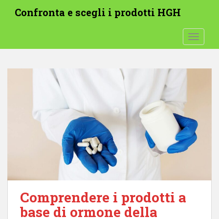
V
Confronta e scegli i prodotti HGH
a
i
ATTIVA
a
l
c
o
n
t
e
n
u
t
o
p
r
i
Comprendere i prodotti a
n
base di ormone della
c
i