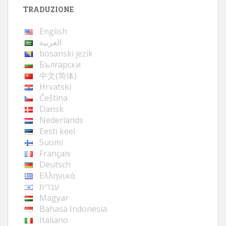
TRADUZIONE
English
العربية
bosanski jezik
Български
中文(简体)
Hrvatski
Čeština
Dansk
Nederlands
Eesti keel
Suomi
Français
Deutsch
Ελληνικά
עברית
Magyar
Bahasa Indonesia
Italiano