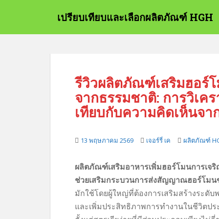
ข้
เปรียบเทียบและเลือกผลิตภัณฑ์ HGH
า
ม
ไ
ป
ยั
ง
รีวิวผลิตภัณฑ์เสริมฮอร
เ
จากธรรมชาติ: การวิเครา
นื้
อ
เทียบกับความคิดเห็นจากผู
ห
า
ห
13 พฤษภาคม 2569
เจอร์รี่ เค
ผลิตภัณฑ์ 
ลั
ก
ผลิตภัณฑ์เสริมอาหารเพิ่มฮอร์โมนการเจร
ช่วยเสริมกระบวนการส่งสัญญาณฮอร์โมนข
มักใช้โดยผู้ใหญ่ที่ต้องการเสริมสร้างระด
และเพิ่มประสิทธิภาพการทำงานในชีวิตป