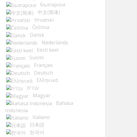
Български
中文(简体)
Hrvatski
Čeština
Dansk
Nederlands
Eesti keel
Suomi
Français
Deutsch
Ελληνικά
עברית
Magyar
Bahasa
Indonesia
Italiano
日本語
한국어