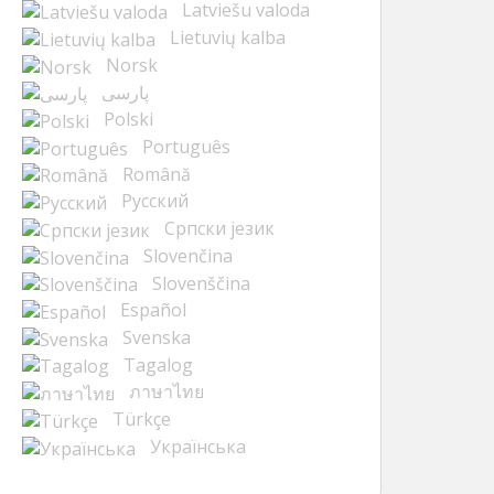
Latviešu valoda
Lietuvių kalba
Norsk
پارسی
Polski
Português
Română
Русский
Cрпски језик
Slovenčina
Slovenščina
Español
Svenska
Tagalog
ภาษาไทย
Türkçe
Українська