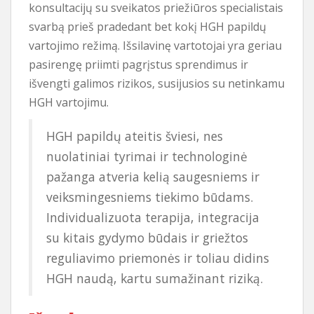
konsultacijų su sveikatos priežiūros specialistais
svarbą prieš pradedant bet kokį HGH papildų
vartojimo režimą. Išsilavinę vartotojai yra geriau
pasirengę priimti pagrįstus sprendimus ir
išvengti galimos rizikos, susijusios su netinkamu
HGH vartojimu.
HGH papildų ateitis šviesi, nes
nuolatiniai tyrimai ir technologinė
pažanga atveria kelią saugesniems ir
veiksmingesniems tiekimo būdams.
Individualizuota terapija, integracija
su kitais gydymo būdais ir griežtos
reguliavimo priemonės ir toliau didins
HGH naudą, kartu sumažinant riziką.