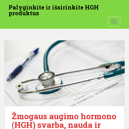
P
Palyginkite ir išsirinkite HGH
e
produktus
r
PERJUN
e
i
t
i
p
r
i
e
p
a
g
r
i
n
Žmogaus augimo hormono
d
(HGH) svarba, nauda ir
i
n