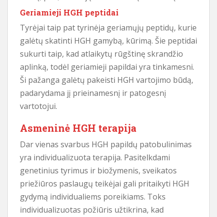
Geriamieji HGH peptidai
Tyrėjai taip pat tyrinėja geriamųjų peptidų, kurie
galėtų skatinti HGH gamybą, kūrimą. Šie peptidai
sukurti taip, kad atlaikytų rūgštinę skrandžio
aplinką, todėl geriamieji papildai yra tinkamesni.
Ši pažanga galėtų pakeisti HGH vartojimo būdą,
padarydama jį prieinamesnį ir patogesnį
vartotojui.
Asmeninė HGH terapija
Dar vienas svarbus HGH papildų patobulinimas
yra individualizuota terapija. Pasitelkdami
genetinius tyrimus ir biožymenis, sveikatos
priežiūros paslaugų teikėjai gali pritaikyti HGH
gydymą individualiems poreikiams. Toks
individualizuotas požiūris užtikrina, kad