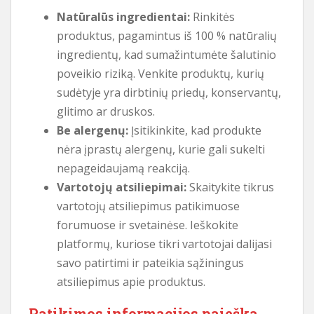
Natūralūs ingredientai:
Rinkitės
produktus, pagamintus iš 100 % natūralių
ingredientų, kad sumažintumėte šalutinio
poveikio riziką. Venkite produktų, kurių
sudėtyje yra dirbtinių priedų, konservantų,
glitimo ar druskos.
Be alergenų:
Įsitikinkite, kad produkte
nėra įprastų alergenų, kurie gali sukelti
nepageidaujamą reakciją.
Vartotojų atsiliepimai:
Skaitykite tikrus
vartotojų atsiliepimus patikimuose
forumuose ir svetainėse. Ieškokite
platformų, kuriose tikri vartotojai dalijasi
savo patirtimi ir pateikia sąžiningus
atsiliepimus apie produktus.
Patikimos informacijos paieška