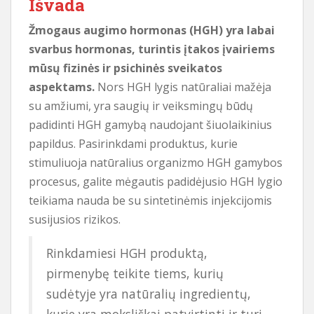
Išvada
Žmogaus augimo hormonas (HGH) yra labai
svarbus hormonas, turintis įtakos įvairiems
mūsų fizinės ir psichinės sveikatos
aspektams.
Nors HGH lygis natūraliai mažėja
su amžiumi, yra saugių ir veiksmingų būdų
padidinti HGH gamybą naudojant šiuolaikinius
papildus. Pasirinkdami produktus, kurie
stimuliuoja natūralius organizmo HGH gamybos
procesus, galite mėgautis padidėjusio HGH lygio
teikiama nauda be su sintetinėmis injekcijomis
susijusios rizikos.
Rinkdamiesi HGH produktą,
pirmenybę teikite tiems, kurių
sudėtyje yra natūralių ingredientų,
kurie yra moksliškai patvirtinti ir turi