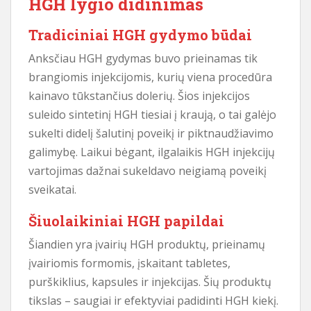
HGH lygio didinimas
Tradiciniai HGH gydymo būdai
Anksčiau HGH gydymas buvo prieinamas tik
brangiomis injekcijomis, kurių viena procedūra
kainavo tūkstančius dolerių. Šios injekcijos
suleido sintetinį HGH tiesiai į kraują, o tai galėjo
sukelti didelį šalutinį poveikį ir piktnaudžiavimo
galimybę. Laikui bėgant, ilgalaikis HGH injekcijų
vartojimas dažnai sukeldavo neigiamą poveikį
sveikatai.
Šiuolaikiniai HGH papildai
Šiandien yra įvairių HGH produktų, prieinamų
įvairiomis formomis, įskaitant tabletes,
purškiklius, kapsules ir injekcijas. Šių produktų
tikslas – saugiai ir efektyviai padidinti HGH kiekį.