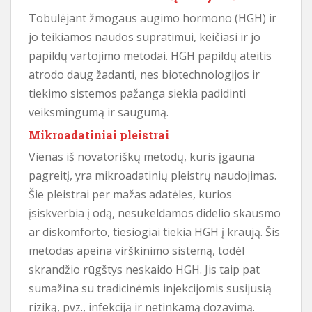
Tobulėjant žmogaus augimo hormono (HGH) ir
jo teikiamos naudos supratimui, keičiasi ir jo
papildų vartojimo metodai. HGH papildų ateitis
atrodo daug žadanti, nes biotechnologijos ir
tiekimo sistemos pažanga siekia padidinti
veiksmingumą ir saugumą.
Mikroadatiniai pleistrai
Vienas iš novatoriškų metodų, kuris įgauna
pagreitį, yra mikroadatinių pleistrų naudojimas.
Šie pleistrai per mažas adatėles, kurios
įsiskverbia į odą, nesukeldamos didelio skausmo
ar diskomforto, tiesiogiai tiekia HGH į kraują. Šis
metodas apeina virškinimo sistemą, todėl
skrandžio rūgštys neskaido HGH. Jis taip pat
sumažina su tradicinėmis injekcijomis susijusią
riziką, pvz., infekciją ir netinkamą dozavimą.