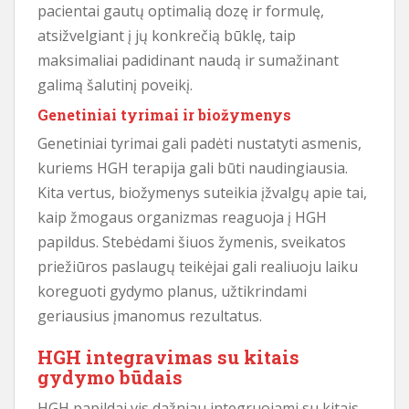
pacientai gautų optimalią dozę ir formulę,
atsižvelgiant į jų konkrečią būklę, taip
maksimaliai padidinant naudą ir sumažinant
galimą šalutinį poveikį.
Genetiniai tyrimai ir biožymenys
Genetiniai tyrimai gali padėti nustatyti asmenis,
kuriems HGH terapija gali būti naudingiausia.
Kita vertus, biožymenys suteikia įžvalgų apie tai,
kaip žmogaus organizmas reaguoja į HGH
papildus. Stebėdami šiuos žymenis, sveikatos
priežiūros paslaugų teikėjai gali realiuoju laiku
koreguoti gydymo planus, užtikrindami
geriausius įmanomus rezultatus.
HGH integravimas su kitais
gydymo būdais
HGH papildai vis dažniau integruojami su kitais