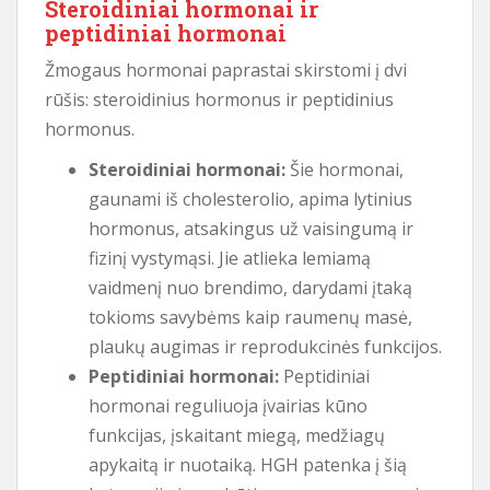
Steroidiniai hormonai ir
peptidiniai hormonai
Žmogaus hormonai paprastai skirstomi į dvi
rūšis: steroidinius hormonus ir peptidinius
hormonus.
Steroidiniai hormonai:
Šie hormonai,
gaunami iš cholesterolio, apima lytinius
hormonus, atsakingus už vaisingumą ir
fizinį vystymąsi. Jie atlieka lemiamą
vaidmenį nuo brendimo, darydami įtaką
tokioms savybėms kaip raumenų masė,
plaukų augimas ir reprodukcinės funkcijos.
Peptidiniai hormonai:
Peptidiniai
hormonai reguliuoja įvairias kūno
funkcijas, įskaitant miegą, medžiagų
apykaitą ir nuotaiką. HGH patenka į šią