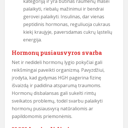
kategoriją ir yra būtinas raumenų masei
palaikyti, riebalų mažinimui ir bendrai
gerovei palaikyti. Insulinas, dar vienas
peptidinis hormonas, reguliuoja cukraus
kiekį kraujyje, paversdamas cukrų ląstelių
energija.
Hormonų pusiausvyros svarba
Net ir nedideli hormonų lygio pokyčiai gali
reikšmingai paveikti organizmą. Pavyzdžiui,
įrodyta, kad gydymas HGH pagerina fizinę
išvaizdą ir padidina atsparumą traumoms.
Hormonų disbalansas gali sukelti rimtų
sveikatos problemų, todėl svarbu palaikyti
hormonų pusiausvyrą natūraliomis ar
papildomomis priemonėmis.