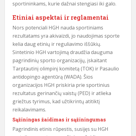
sportininkams, kurie dažnai stengiasi iki galo.
Etiniai aspektai ir reglamentai
Nors potenciali HGH nauda sportiniams
rezultatams yra akivaizdi, jo naudojimas sporte
kelia daug etinių ir reguliavimo iššūkių.
Sintetinio HGH vartojimą draudžia dauguma
pagrindinių sporto organizacijų, įskaitant
Tarptautinį olimpinį komitetą (TOK) ir Pasaulio
antidopingo agentūrą (WADA). Šios
organizacijos HGH priskiria prie sportinius
rezultatus gerinančių vaistų (PED) ir atlieka
griežtus tyrimus, kad užtikrintų atitiktį
reikalavimams.
Sąžiningas žaidimas ir sąžiningumas
Pagrindinis etinis rūpestis, susijęs su HGH