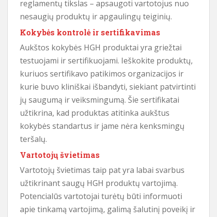
reglamentų tikslas – apsaugoti vartotojus nuo
nesaugių produktų ir apgaulingų teiginių.
Kokybės kontrolė ir sertifikavimas
Aukštos kokybės HGH produktai yra griežtai
testuojami ir sertifikuojami. Ieškokite produktų,
kuriuos sertifikavo patikimos organizacijos ir
kurie buvo kliniškai išbandyti, siekiant patvirtinti
jų saugumą ir veiksmingumą. Šie sertifikatai
užtikrina, kad produktas atitinka aukštus
kokybės standartus ir jame nėra kenksmingų
teršalų.
Vartotojų švietimas
Vartotojų švietimas taip pat yra labai svarbus
užtikrinant saugų HGH produktų vartojimą.
Potencialūs vartotojai turėtų būti informuoti
apie tinkamą vartojimą, galimą šalutinį poveikį ir