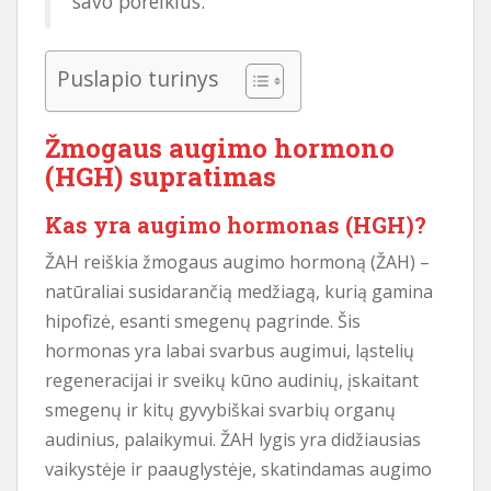
savo poreikius.
Puslapio turinys
Žmogaus augimo hormono
(HGH) supratimas
Kas yra augimo hormonas (HGH)?
ŽAH reiškia žmogaus augimo hormoną (ŽAH) –
natūraliai susidarančią medžiagą, kurią gamina
hipofizė, esanti smegenų pagrinde. Šis
hormonas yra labai svarbus augimui, ląstelių
regeneracijai ir sveikų kūno audinių, įskaitant
smegenų ir kitų gyvybiškai svarbių organų
audinius, palaikymui. ŽAH lygis yra didžiausias
vaikystėje ir paauglystėje, skatindamas augimo