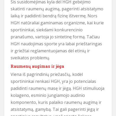
Šis susidomėjimas kyla dėl HGH gebėjimo
skatinti raumenų augimą, pagerinti atsistatymo
laiką ir padidinti bendrą fizinę ištvermę. Nors
HGH natūraliai gaminamas organizme, kai kurie
sportininkai, siekdami konkurencinio
pranašumo, vartoja jo sintetinę formą. Tačiau
HGH naudojimas sporte yra labai prieštaringas
ir griežtai reglamentuojamas dėl etinių ir
sveikatos problemų.
Raumenų augimas ir jėga
Viena iš pagrindinių priežasčių, kodėl
sportininkai renkasi HGH, yra jo potencialas
padidinti raumenų masę ir jėgą. HGH stimuliuoja
kolageno, esminio jungiamojo audinio
komponento, kuris palaiko raumenų augimą ir
atsistatymą, gamybą. Tai gali pagerinti jėgą ir