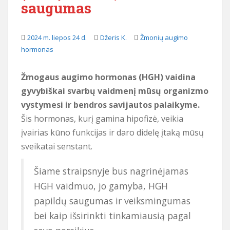
saugumas
i
o
t
2024 m. liepos 24 d.
Džeris K.
Žmonių augimo
u
hormonas
r
i
Žmogaus augimo hormonas (HGH) vaidina
n
gyvybiškai svarbų vaidmenį mūsų organizmo
i
vystymesi ir bendros savijautos palaikyme.
o
Šis hormonas, kurį gamina hipofizė, veikia
įvairias kūno funkcijas ir daro didelę įtaką mūsų
sveikatai senstant.
Šiame straipsnyje bus nagrinėjamas
HGH vaidmuo, jo gamyba, HGH
papildų saugumas ir veiksmingumas
bei kaip išsirinkti tinkamiausią pagal