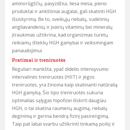
aminorūgščių, pavyzdžiui, liesa mėsa, pieno
produktai ir ankštiniai augalai, gali skatinti HGH
išsiskyrimą. Be to, sveikųjų riebalų, sudėtinių
angliavandenių ir įvairių vitaminų bei mineralų
įtraukimas užtikrina, kad organizmas turėtų
reikiamų išteklių HGH gamybai ir veiksmingam
panaudojimui.
Pratimai ir treniruotės
Reguliari mankšta, ypač didelio intensyvumo
intervalinės treniruotės (HIIT) ir jėgos
treniruotės, yra žinoma kaip skatinanti natūralią
HGH gamybą. Šio tipo treniruotės sukuria
optimalias sąlygas hipofizei išskirti daugiau
HGH, o tai skatina raumenų augimą, riebalų
deginimą ir gerina bendrą fizinį pasirengimą.
Taip pat labai svarbu užtikrinti tinkamą poilsį ir