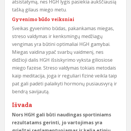
atsistatymą, nes HGH lygis pasiekia aukščiausią
tašką gilaus miego metu.
Gyvenimo būdo veiksniai
Sveikas gyvenimo būdas, pakankamas miegas,
streso valdymas ir kenksmingų medžiagų
vengimas yra būtini optimaliai HGH gamybai.
Miegas vaidina ypač svarbų vaidmenį, nes
didžioji dalis HGH išsiskyrimo vyksta giliosiose
miego fazėse. Streso valdymas tokiais metodais
kaip meditacija, joga ir reguliari fizinė veikla taip
pat gali padėti palaikyti hormonų pusiausvyrą ir
bendrą savijautą.
Išvada
Nors HGH gali būti naudingas sportiniams
rezultatams gerinti, jo vartojimas yra
griežtai reglamentuojamas ir kelia etinių