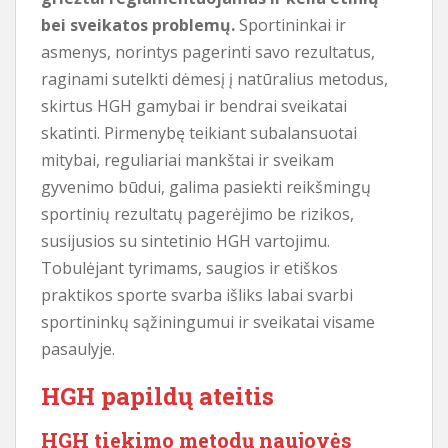
bei sveikatos problemų.
Sportininkai ir
asmenys, norintys pagerinti savo rezultatus,
raginami sutelkti dėmesį į natūralius metodus,
skirtus HGH gamybai ir bendrai sveikatai
skatinti. Pirmenybę teikiant subalansuotai
mitybai, reguliariai mankštai ir sveikam
gyvenimo būdui, galima pasiekti reikšmingų
sportinių rezultatų pagerėjimo be rizikos,
susijusios su sintetinio HGH vartojimu.
Tobulėjant tyrimams, saugios ir etiškos
praktikos sporte svarba išliks labai svarbi
sportininkų sąžiningumui ir sveikatai visame
pasaulyje.
HGH papildų ateitis
HGH tiekimo metodų naujovės