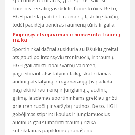
sportinius rezultatus, ypač sporto šakose,
kurioms reikalingas didelis fizinis krūvis. Be to,
HGH padeda padidinti raumenų ląstelių skaičių,
todėl padidėja bendras raumenų tūris ir galia.
Pagerėjęs atsigavimas ir sumažinta traumų
rizika
Sportininkai dažnai susiduria su iššūkiu greitai
atsigauti po intensyvių treniruočių ir traumų.
HGH gali atlikti labai svarbų vaidmenį
pagreitinant atsistatymo laiką, skatindamas
audinių atstatymą ir regeneraciją. Jis padeda
pagreitinti raumenų ir jungiamųjų audinių
gijimą, leisdamas sportininkams greičiau grįžti
prie treniruočių ir varžybų rutinos. Be to, HGH
gebėjimas stiprinti kaulus ir jungiamuosius
audinius gali sumažinti traumų riziką,
suteikdamas papildomo pranašumo