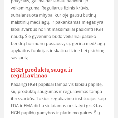
pokyčiais, galima dar labiau padidinti jo
veiksmingumą. Reguliarus fizinis krūvis,
subalansuota mityba, kurioje gausu būtinų
maistinių medžiagų, ir pakankamas miegas yra
labai svarbūs norint maksimaliai padidinti HGH
naudą. Šie gyvenimo būdo veiksniai palaiko
bendrą hormonų pusiausvyrą, gerina medžiagų
apykaitos funkcijas ir skatina fizinę bei psichinę
savijautą.
HGH produktų sauga ir
reguliavimas
Kadangi HGH papildai tampa vis labiau paplitę,
šių produktų saugumas ir reguliavimas tampa
itin svarbūs. Tokios reguliavimo institucijos kaip
FDA ir EMA dirba siekdamos nustatyti griežtas
HGH papildų gamybos ir platinimo gaires. Šių