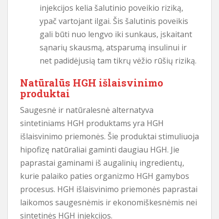
injekcijos kelia šalutinio poveikio riziką,
ypač vartojant ilgai. Šis šalutinis poveikis
gali būti nuo lengvo iki sunkaus, įskaitant
sąnarių skausmą, atsparumą insulinui ir
net padidėjusią tam tikrų vėžio rūšių riziką.
Natūralūs HGH išlaisvinimo
produktai
Saugesnė ir natūralesnė alternatyva
sintetiniams HGH produktams yra HGH
išlaisvinimo priemonės. Šie produktai stimuliuoja
hipofizę natūraliai gaminti daugiau HGH. Jie
paprastai gaminami iš augalinių ingredientų,
kurie palaiko paties organizmo HGH gamybos
procesus. HGH išlaisvinimo priemonės paprastai
laikomos saugesnėmis ir ekonomiškesnėmis nei
sintetinės HGH injekcijos.