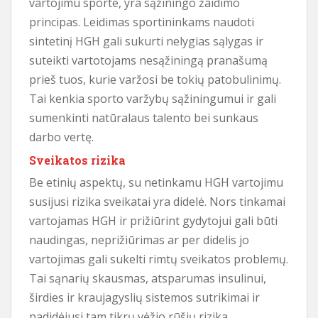
vartojimu sporte, yra sąžiningo žaidimo
principas. Leidimas sportininkams naudoti
sintetinį HGH gali sukurti nelygias sąlygas ir
suteikti vartotojams nesąžiningą pranašumą
prieš tuos, kurie varžosi be tokių patobulinimų.
Tai kenkia sporto varžybų sąžiningumui ir gali
sumenkinti natūralaus talento bei sunkaus
darbo vertę.
Sveikatos rizika
Be etinių aspektų, su netinkamu HGH vartojimu
susijusi rizika sveikatai yra didelė. Nors tinkamai
vartojamas HGH ir prižiūrint gydytojui gali būti
naudingas, neprižiūrimas ar per didelis jo
vartojimas gali sukelti rimtų sveikatos problemų.
Tai sąnarių skausmas, atsparumas insulinui,
širdies ir kraujagyslių sistemos sutrikimai ir
padidėjusi tam tikrų vėžio rūšių rizika.