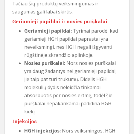
Tačiau šių produktų veiksmingumas ir
saugumas gali labai skirtis.
Geriamieji papildai ir nosies purškalai
Geriamieji papildai:
Tyrimai parodė, kad
geriamieji HGH papildai paprastai yra
neveiksmingi, nes HGH negali išgyventi
rūgštinėje skrandžio aplinkoje.
Nosies purškalai:
Nors nosies purškalai
yra daug žadantys nei geriamieji papildai,
jie taip pat turi trūkumų. Didelis HGH
molekulių dydis neleidžia tinkamai
absorbuotis per nosies ertmę, todėl šie
purškalai nepakankamai padidina HGH
kiekį.
Injekcijos
HGH injekcijos:
Nors veiksmingos, HGH