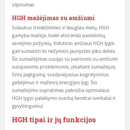
silpnumas.
HGH mažėjimas su amžiumi
Sulaukus trisdešimties ir daugiau metų, HGH
gamyba mažėja, todėl atsiranda pastebimų
senėjimo požymių. Vidutinio amžiaus HGH lygis
gali sumažėti iki nežymios jaunystės piko dalies.
Šis sumažėjimas susijęs su įvairiomis su amžiumi
susijusiomis problemomis, įskaitant sumažėjusį
fizinį pajėgumą, susilpnėjusius kognityvinius
gebėjimus ir mažesnį energijos lygį. Šio
sumažėjimo supratimas pabrėžia optimalaus
HGH lygio palaikymo svarbą bendrai sveikatai ir
gyvybingumui.
HGH tipai ir jų funkcijos