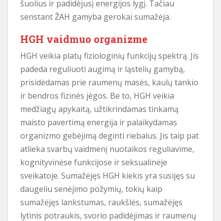
šuolius ir padidėjusį energijos lygį. Tačiau
senstant ŽAH gamyba gerokai sumažėja.
HGH vaidmuo organizme
HGH veikia platų fiziologinių funkcijų spektrą. Jis
padeda reguliuoti augimą ir ląstelių gamybą,
prisidėdamas prie raumenų masės, kaulų tankio
ir bendros fizinės jėgos. Be to, HGH veikia
medžiagų apykaitą, užtikrindamas tinkamą
maisto pavertimą energija ir palaikydamas
organizmo gebėjimą deginti riebalus. Jis taip pat
atlieka svarbų vaidmenį nuotaikos reguliavime,
kognityvinėse funkcijose ir seksualinėje
sveikatoje. Sumažėjęs HGH kiekis yra susijęs su
daugeliu senėjimo požymių, tokių kaip
sumažėjęs lankstumas, raukšlės, sumažėjęs
lytinis potraukis, svorio padidėjimas ir raumenų