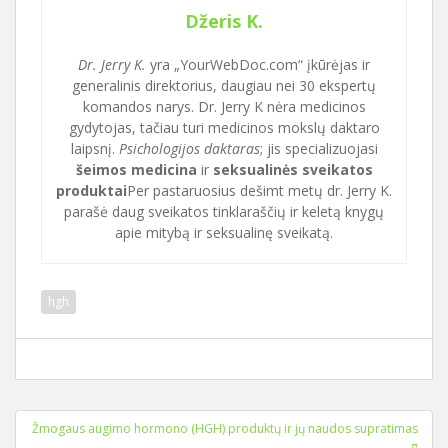
Džeris K.
Dr. Jerry K.
yra „YourWebDoc.com“ įkūrėjas ir
generalinis direktorius, daugiau nei 30 ekspertų
komandos narys. Dr. Jerry K nėra medicinos
gydytojas, tačiau turi medicinos mokslų daktaro
laipsnį.
Psichologijos daktaras
; jis specializuojasi
šeimos medicina
ir
seksualinės sveikatos
produktai
Per pastaruosius dešimt metų dr. Jerry K.
parašė daug sveikatos tinklaraščių ir keletą knygų
apie mitybą ir seksualinę sveikatą.
hgh
Įrašo
Žmogaus augimo hormono (HGH) produktų ir jų naudos supratimas
navigacija