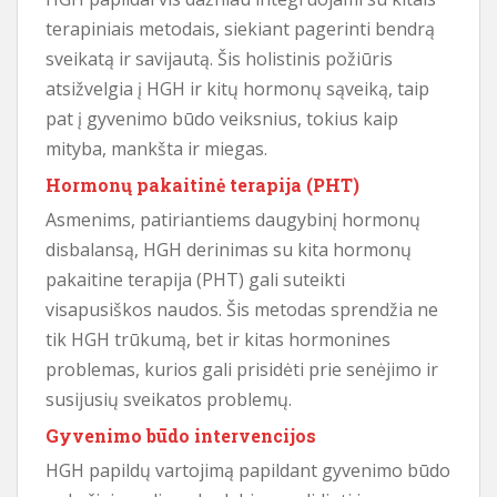
terapiniais metodais, siekiant pagerinti bendrą
sveikatą ir savijautą. Šis holistinis požiūris
atsižvelgia į HGH ir kitų hormonų sąveiką, taip
pat į gyvenimo būdo veiksnius, tokius kaip
mityba, mankšta ir miegas.
Hormonų pakaitinė terapija (PHT)
Asmenims, patiriantiems daugybinį hormonų
disbalansą, HGH derinimas su kita hormonų
pakaitine terapija (PHT) gali suteikti
visapusiškos naudos. Šis metodas sprendžia ne
tik HGH trūkumą, bet ir kitas hormonines
problemas, kurios gali prisidėti prie senėjimo ir
susijusių sveikatos problemų.
Gyvenimo būdo intervencijos
HGH papildų vartojimą papildant gyvenimo būdo