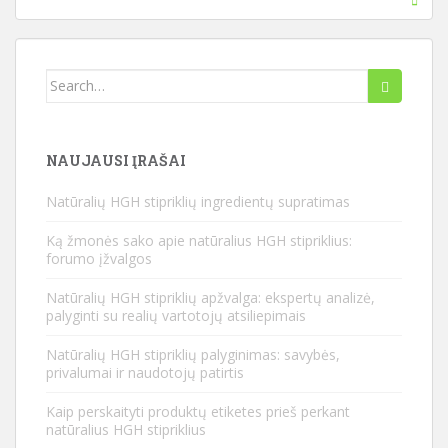
Ieškoti:
NAUJAUSI ĮRAŠAI
Natūralių HGH stipriklių ingredientų supratimas
Ką žmonės sako apie natūralius HGH stipriklius:
forumo įžvalgos
Natūralių HGH stipriklių apžvalga: ekspertų analizė,
palyginti su realių vartotojų atsiliepimais
Natūralių HGH stipriklių palyginimas: savybės,
privalumai ir naudotojų patirtis
Kaip perskaityti produktų etiketes prieš perkant
natūralius HGH stipriklius