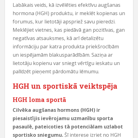
Labākais veids, kā izvēlēties efektīvu augšanas
hormona (HGH) produktu, ir meklēt kopienas un
forumus, kur lietotāji apspriež savu pieredzi.
Meklējiet vietnes, kas piedāvā gan pozitīvas, gan
negatīvas atsauksmes, kā arī detalizētu
informāciju par katra produkta priekšrocībām
un iespējamām blakusparādībām. Saziņa ar
lietotāju kopienu var sniegt vērtīgu ieskatu un
palīdzēt pieņemt pārdomātu lēmumu.
HGH un sportiskā veiktspēja
HGH loma sportā
Cilvēka augšanas hormons (HGH) ir
piesaistījis ievērojamu uzmanību sporta
pasaulē, pateicoties tā potenciālam uzlabot
sportisko sniegumu.
Šī interese izriet no HGH