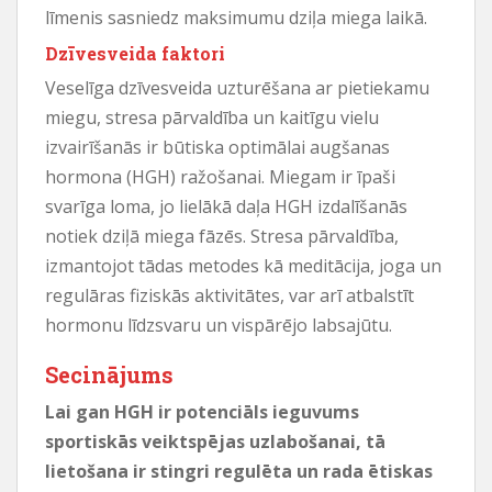
līmenis sasniedz maksimumu dziļa miega laikā.
Dzīvesveida faktori
Veselīga dzīvesveida uzturēšana ar pietiekamu
miegu, stresa pārvaldība un kaitīgu vielu
izvairīšanās ir būtiska optimālai augšanas
hormona (HGH) ražošanai. Miegam ir īpaši
svarīga loma, jo lielākā daļa HGH izdalīšanās
notiek dziļā miega fāzēs. Stresa pārvaldība,
izmantojot tādas metodes kā meditācija, joga un
regulāras fiziskās aktivitātes, var arī atbalstīt
hormonu līdzsvaru un vispārējo labsajūtu.
Secinājums
Lai gan HGH ir potenciāls ieguvums
sportiskās veiktspējas uzlabošanai, tā
lietošana ir stingri regulēta un rada ētiskas