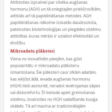
Attīstoties izpratnei par cilvēka augšanas
hormonu (AGH) un tā sniegtajām priekšrocībām,
attīstās arī tā papildināšanas metodes. AGH
papildināšanas nākotne izskatās daudzsološa,
pateicoties biotehnoloģijas un piegādes sistēmu
attīstībai, kuras mērķis ir uzlabot efektivitāti un
drošību.
Mikroadatu plāksteri
Viena no inovatīvām pieejām, kas gūst
popularitāti, ir mikroadatu plāksteru
izmantošana. Šie plāksteri caur sīkām adatām,
kas iekļūst ādā, ievada augšanas hormonu
(HGH) tieši asinsritē, neradot ievērojamas sāpes
vai diskomfortu. Šī metode apiet gremošanas
sistēmu, izvairoties no HGH sadalīšanās kuņģa
skābēs. Tā arī mazina ar tradicionālajām