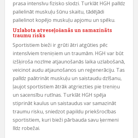
prasa intensīvu fizisko slodzi. Turklāt HGH palīdz
palielināt muskuļu šūnu skaitu, tādējādi
palielinot kopējo muskuļu apjomu un spēku.
Uzlabota atveseļošanās un samazināts
traumu risks
Sportistiem bieži ir grūti ātri atgūties pēc
intensīviem treniņiem un traumām. HGH var būt
izšķiroša nozīme atjaunošanās laika uzlabošanā,
veicinot audu atjaunošanos un reģenerāciju. Tas
palīdz paātrināt muskuļu un saistaudu dzīšanu,
ļaujot sportistiem ātrāk atgriezties pie treniņu
un sacensību rutīnas. Turklāt HGH spēja
stiprināt kaulus un saistaudus var samazināt
traumu risku, sniedzot papildu priekšrocības
sportistiem, kuri bieži pārbauda savu ķermeni
līdz robežai.