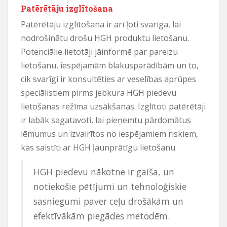
Patērētāju izglītošana
Patērētāju izglītošana ir arī ļoti svarīga, lai
nodrošinātu drošu HGH produktu lietošanu.
Potenciālie lietotāji jāinformē par pareizu
lietošanu, iespējamām blakusparādībām un to,
cik svarīgi ir konsultēties ar veselības aprūpes
speciālistiem pirms jebkura HGH piedevu
lietošanas režīma uzsākšanas. Izglītoti patērētāji
ir labāk sagatavoti, lai pieņemtu pārdomātus
lēmumus un izvairītos no iespējamiem riskiem,
kas saistīti ar HGH ļaunprātīgu lietošanu.
HGH piedevu nākotne ir gaiša, un
notiekošie pētījumi un tehnoloģiskie
sasniegumi paver ceļu drošākām un
efektīvākām piegādes metodēm.