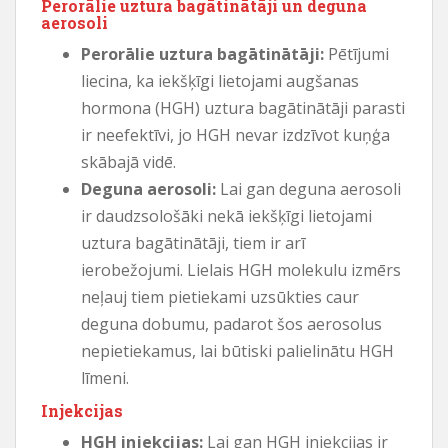
Perorālie uztura bagātinātāji un deguna
aerosoli
Perorālie uztura bagātinātāji:
Pētījumi
liecina, ka iekšķīgi lietojami augšanas
hormona (HGH) uztura bagātinātāji parasti
ir neefektīvi, jo HGH nevar izdzīvot kuņģa
skābajā vidē.
Deguna aerosoli:
Lai gan deguna aerosoli
ir daudzsološāki nekā iekšķīgi lietojami
uztura bagātinātāji, tiem ir arī
ierobežojumi. Lielais HGH molekulu izmērs
neļauj tiem pietiekami uzsūkties caur
deguna dobumu, padarot šos aerosolus
nepietiekamus, lai būtiski palielinātu HGH
līmeni.
Injekcijas
HGH injekcijas:
Lai gan HGH injekcijas ir