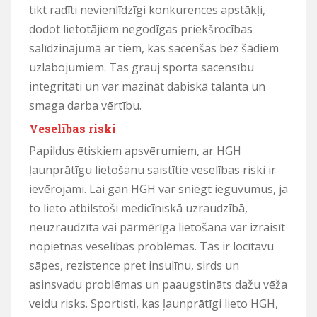
tikt radīti nevienlīdzīgi konkurences apstākļi,
dodot lietotājiem negodīgas priekšrocības
salīdzinājumā ar tiem, kas sacenšas bez šādiem
uzlabojumiem. Tas grauj sporta sacensību
integritāti un var mazināt dabiskā talanta un
smaga darba vērtību.
Veselības riski
Papildus ētiskiem apsvērumiem, ar HGH
ļaunprātīgu lietošanu saistītie veselības riski ir
ievērojami. Lai gan HGH var sniegt ieguvumus, ja
to lieto atbilstoši medicīniskā uzraudzībā,
neuzraudzīta vai pārmērīga lietošana var izraisīt
nopietnas veselības problēmas. Tās ir locītavu
sāpes, rezistence pret insulīnu, sirds un
asinsvadu problēmas un paaugstināts dažu vēža
veidu risks. Sportisti, kas ļaunprātīgi lieto HGH,