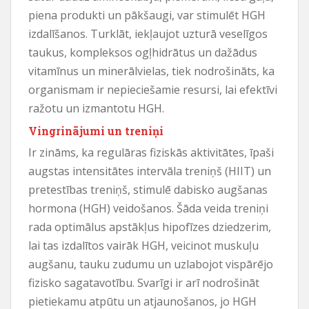
piena produkti un pākšaugi, var stimulēt HGH
izdalīšanos. Turklāt, iekļaujot uzturā veselīgos
taukus, kompleksos ogļhidrātus un dažādus
vitamīnus un minerālvielas, tiek nodrošināts, ka
organismam ir nepieciešamie resursi, lai efektīvi
ražotu un izmantotu HGH.
Vingrinājumi un treniņi
Ir zināms, ka regulāras fiziskās aktivitātes, īpaši
augstas intensitātes intervāla treniņš (HIIT) un
pretestības treniņš, stimulē dabisko augšanas
hormona (HGH) veidošanos. Šāda veida treniņi
rada optimālus apstākļus hipofīzes dziedzerim,
lai tas izdalītos vairāk HGH, veicinot muskuļu
augšanu, tauku zudumu un uzlabojot vispārējo
fizisko sagatavotību. Svarīgi ir arī nodrošināt
pietiekamu atpūtu un atjaunošanos, jo HGH