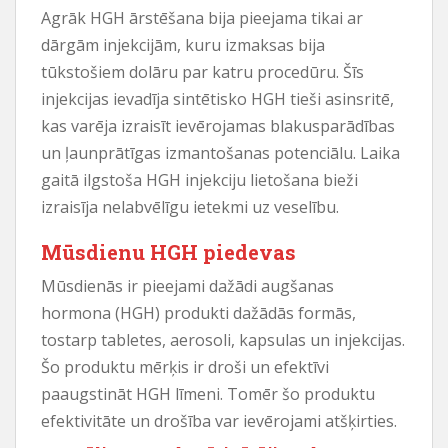
Agrāk HGH ārstēšana bija pieejama tikai ar
dārgām injekcijām, kuru izmaksas bija
tūkstošiem dolāru par katru procedūru. Šīs
injekcijas ievadīja sintētisko HGH tieši asinsritē,
kas varēja izraisīt ievērojamas blakusparādības
un ļaunprātīgas izmantošanas potenciālu. Laika
gaitā ilgstoša HGH injekciju lietošana bieži
izraisīja nelabvēlīgu ietekmi uz veselību.
Mūsdienu HGH piedevas
Mūsdienās ir pieejami dažādi augšanas
hormona (HGH) produkti dažādās formās,
tostarp tabletes, aerosoli, kapsulas un injekcijas.
Šo produktu mērķis ir droši un efektīvi
paaugstināt HGH līmeni. Tomēr šo produktu
efektivitāte un drošība var ievērojami atšķirties.