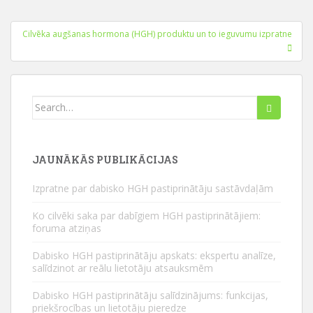
Ziņu
Cilvēka augšanas hormona (HGH) produktu un to ieguvumu izpratne
navigācija
Meklēt:
JAUNĀKĀS PUBLIKĀCIJAS
Izpratne par dabisko HGH pastiprinātāju sastāvdaļām
Ko cilvēki saka par dabīgiem HGH pastiprinātājiem:
foruma atziņas
Dabisko HGH pastiprinātāju apskats: ekspertu analīze,
salīdzinot ar reālu lietotāju atsauksmēm
Dabisko HGH pastiprinātāju salīdzinājums: funkcijas,
priekšrocības un lietotāju pieredze