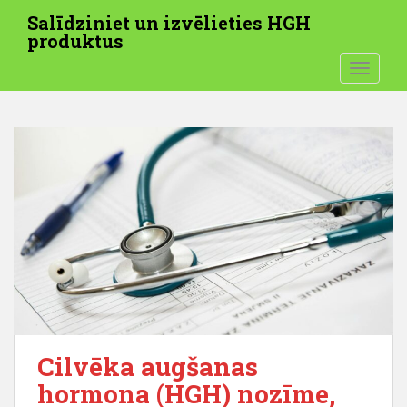
P
Salīdziniet un izvēlieties HGH
ā
produktus
r
PĀRSLĒ
i
e
t
u
z
g
a
l
v
e
n
o
s
a
Cilvēka augšanas
t
hormona (HGH) nozīme,
u
r