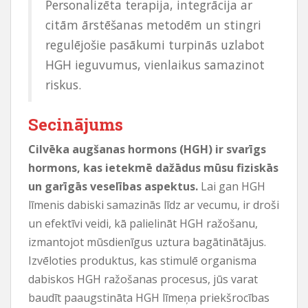
Personalizēta terapija, integrācija ar
citām ārstēšanas metodēm un stingri
regulējošie pasākumi turpinās uzlabot
HGH ieguvumus, vienlaikus samazinot
riskus.
Secinājums
Cilvēka augšanas hormons (HGH) ir svarīgs
hormons, kas ietekmē dažādus mūsu fiziskās
un garīgās veselības aspektus.
Lai gan HGH
līmenis dabiski samazinās līdz ar vecumu, ir droši
un efektīvi veidi, kā palielināt HGH ražošanu,
izmantojot mūsdienīgus uztura bagātinātājus.
Izvēloties produktus, kas stimulē organisma
dabiskos HGH ražošanas procesus, jūs varat
baudīt paaugstināta HGH līmeņa priekšrocības