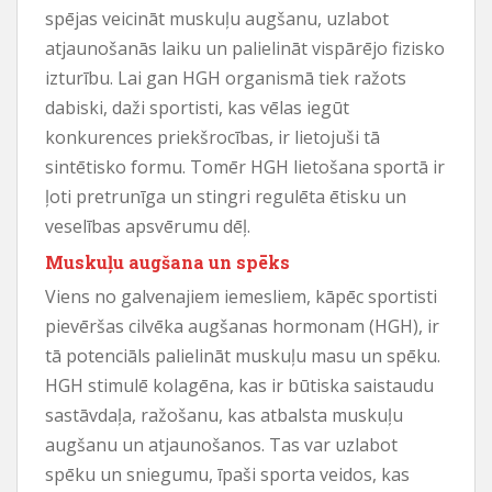
spējas veicināt muskuļu augšanu, uzlabot
atjaunošanās laiku un palielināt vispārējo fizisko
izturību. Lai gan HGH organismā tiek ražots
dabiski, daži sportisti, kas vēlas iegūt
konkurences priekšrocības, ir lietojuši tā
sintētisko formu. Tomēr HGH lietošana sportā ir
ļoti pretrunīga un stingri regulēta ētisku un
veselības apsvērumu dēļ.
Muskuļu augšana un spēks
Viens no galvenajiem iemesliem, kāpēc sportisti
pievēršas cilvēka augšanas hormonam (HGH), ir
tā potenciāls palielināt muskuļu masu un spēku.
HGH stimulē kolagēna, kas ir būtiska saistaudu
sastāvdaļa, ražošanu, kas atbalsta muskuļu
augšanu un atjaunošanos. Tas var uzlabot
spēku un sniegumu, īpaši sporta veidos, kas