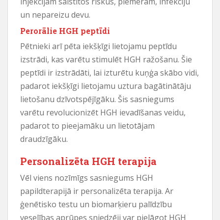
injekcijām saistītos riskus, piemēram, infekciju
un nepareizu devu.
Perorālie HGH peptīdi
Pētnieki arī pēta iekšķīgi lietojamu peptīdu
izstrādi, kas varētu stimulēt HGH ražošanu. Šie
peptīdi ir izstrādāti, lai izturētu kuņģa skābo vidi,
padarot iekšķīgi lietojamu uztura bagātinātāju
lietošanu dzīvotspējīgāku. Šis sasniegums
varētu revolucionizēt HGH ievadīšanas veidu,
padarot to pieejamāku un lietotājam
draudzīgāku.
Personalizēta HGH terapija
Vēl viens nozīmīgs sasniegums HGH
papildterapijā ir personalizēta terapija. Ar
ģenētisko testu un biomarķieru palīdzību
veselības aprūpes sniedzēji var pielāgot HGH