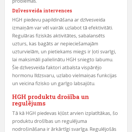
problēmas.
Dzīvesveida intervences
HGH piedevu papildināšana ar dzīvesveida
izmaiņām var vēl vairāk uzlabot tā efektivitāti.
Regulāras fiziskās aktivitātes, sabalansēts
uzturs, kas bagāts ar nepieciešamajām
uzturvielām, un pietiekams miegs ir ļoti svarīgi,
lai maksimāli palielinātu HGH sniegto labumu.
Šie dzīvesveida faktori atbalsta vispārējo
hormonu līdzsvaru, uzlabo vielmaiņas funkcijas
un veicina fizisko un garīgo labsajūtu.
HGH produktu drošība un
regulējums
Tā kā HGH piedevas kļūst arvien izplatītākas, šo
produktu drošības un regulējuma
nodrošināšana ir ārkārtīgi svarīga. Regulējošās