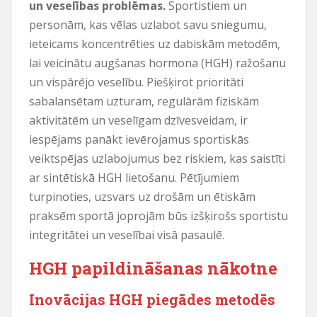
un veselības problēmas.
Sportistiem un
personām, kas vēlas uzlabot savu sniegumu,
ieteicams koncentrēties uz dabiskām metodēm,
lai veicinātu augšanas hormona (HGH) ražošanu
un vispārējo veselību. Piešķirot prioritāti
sabalansētam uzturam, regulārām fiziskām
aktivitātēm un veselīgam dzīvesveidam, ir
iespējams panākt ievērojamus sportiskās
veiktspējas uzlabojumus bez riskiem, kas saistīti
ar sintētiskā HGH lietošanu. Pētījumiem
turpinoties, uzsvars uz drošām un ētiskām
praksēm sportā joprojām būs izšķirošs sportistu
integritātei un veselībai visā pasaulē.
HGH papildināšanas nākotne
Inovācijas HGH piegādes metodēs