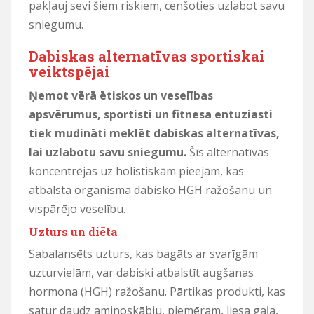
pakļauj sevi šiem riskiem, cenšoties uzlabot savu
sniegumu.
Dabiskas alternatīvas sportiskai
veiktspējai
Ņemot vērā ētiskos un veselības
apsvērumus, sportisti un fitnesa entuziasti
tiek mudināti meklēt dabiskas alternatīvas,
lai uzlabotu savu sniegumu.
Šīs alternatīvas
koncentrējas uz holistiskām pieejām, kas
atbalsta organisma dabisko HGH ražošanu un
vispārējo veselību.
Uzturs un diēta
Sabalansēts uzturs, kas bagāts ar svarīgām
uzturvielām, var dabiski atbalstīt augšanas
hormona (HGH) ražošanu. Pārtikas produkti, kas
satur daudz aminoskābju, piemēram, liesa gaļa,