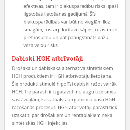
efektīvas, tām ir blakusparādību risks, īpaši
ilgstošas ​​lietošanas gadījumā. Šīs
blakusparādības var būt no vieglām līdz
smagām, tostarp locītavu sāpes, rezistence
pret insulīnu un pat paaugstināts dažu
vēža veidu risks.
Dabiski HGH atbrīvotāji
Drošāka un dabiskāka alternatīva sintētiskiem
HGH produktiem ir HGH atbrīvotāju lietošana.
Šie produkti stimulē hipofīzi dabiski ražot vairāk
HGH. Tie parasti ir izgatavoti no augu izcelsmes
sastāvdaļām, kas atbalsta organisma paša HGH
ražošanas procesus. HGH atbrīvotāji parasti tiek
uzskatīti par drošākiem un rentablākiem nekā
sintētiskās HGH injekcijas.