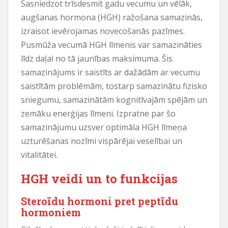
Sasniedzot trīsdesmit gadu vecumu un vēlāk,
augšanas hormona (HGH) ražošana samazinās,
izraisot ievērojamas novecošanās pazīmes.
Pusmūža vecumā HGH līmenis var samazināties
līdz daļai no tā jaunības maksimuma. Šis
samazinājums ir saistīts ar dažādām ar vecumu
saistītām problēmām, tostarp samazinātu fizisko
sniegumu, samazinātām kognitīvajām spējām un
zemāku enerģijas līmeni. Izpratne par šo
samazinājumu uzsver optimāla HGH līmeņa
uzturēšanas nozīmi vispārējai veselībai un
vitalitātei.
HGH veidi un to funkcijas
Steroīdu hormoni pret peptīdu
hormoniem