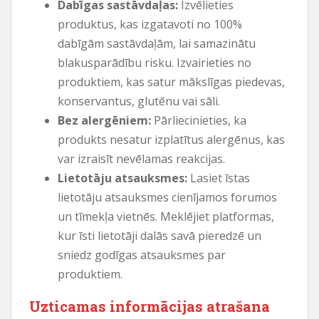
Dabīgas sastāvdaļas:
Izvēlieties
produktus, kas izgatavoti no 100%
dabīgām sastāvdaļām, lai samazinātu
blakusparādību risku. Izvairieties no
produktiem, kas satur mākslīgas piedevas,
konservantus, glutēnu vai sāli.
Bez alergēniem:
Pārliecinieties, ka
produkts nesatur izplatītus alergēnus, kas
var izraisīt nevēlamas reakcijas.
Lietotāju atsauksmes:
Lasiet īstas
lietotāju atsauksmes cienījamos forumos
un tīmekļa vietnēs. Meklējiet platformas,
kur īsti lietotāji dalās savā pieredzē un
sniedz godīgas atsauksmes par
produktiem.
Uzticamas informācijas atrašana