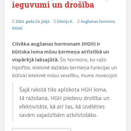
ieguvumi un drošība
u
2024. gada 24. jūlijā
Džerijs K.
Augšanas hormons
(HGH)
Cilvēka augšanas hormonam (HGH) ir
būtiska loma mūsu ķermeņa attīstībā un
vispārējā labsajūtā.
Šis hormons, ko ražo
hipofīze, ietekmē dažādas ķermeņa funkcijas un
būtiski ietekmē mūsu veselību, mums novecojot.
Šajā rakstā tiks aplūkota HGH loma,
tā ražošana, HGH piedevu drošība un
efektivitāte, kā arī tas, kā izvēlēties
savām vajadzībām atbilstošāko.