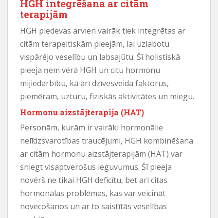
HGH integrēšana ar citām
terapijām
HGH piedevas arvien vairāk tiek integrētas ar
citām terapeitiskām pieejām, lai uzlabotu
vispārējo veselību un labsajūtu. Šī holistiskā
pieeja ņem vērā HGH un citu hormonu
mijiedarbību, kā arī dzīvesveida faktorus,
piemēram, uzturu, fiziskās aktivitātes un miegu.
Hormonu aizstājterapija (HAT)
Personām, kurām ir vairāki hormonālie
nelīdzsvarotības traucējumi, HGH kombinēšana
ar citām hormonu aizstājterapijām (HAT) var
sniegt visaptverošus ieguvumus. Šī pieeja
novērš ne tikai HGH deficītu, bet arī citas
hormonālas problēmas, kas var veicināt
novecošanos un ar to saistītās veselības