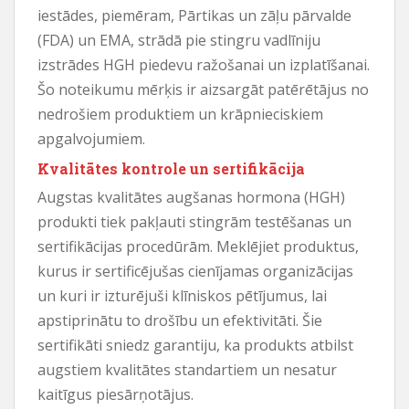
iestādes, piemēram, Pārtikas un zāļu pārvalde
(FDA) un EMA, strādā pie stingru vadlīniju
izstrādes HGH piedevu ražošanai un izplatīšanai.
Šo noteikumu mērķis ir aizsargāt patērētājus no
nedrošiem produktiem un krāpnieciskiem
apgalvojumiem.
Kvalitātes kontrole un sertifikācija
Augstas kvalitātes augšanas hormona (HGH)
produkti tiek pakļauti stingrām testēšanas un
sertifikācijas procedūrām. Meklējiet produktus,
kurus ir sertificējušas cienījamas organizācijas
un kuri ir izturējuši klīniskos pētījumus, lai
apstiprinātu to drošību un efektivitāti. Šie
sertifikāti sniedz garantiju, ka produkts atbilst
augstiem kvalitātes standartiem un nesatur
kaitīgus piesārņotājus.