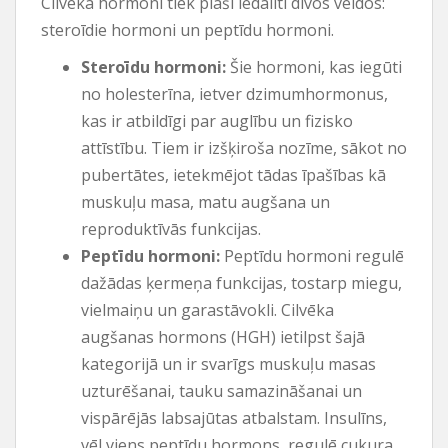
Cilvēka hormoni tiek plaši iedalīti divos veidos:
steroīdie hormoni un peptīdu hormoni.
Steroīdu hormoni:
Šie hormoni, kas iegūti
no holesterīna, ietver dzimumhormonus,
kas ir atbildīgi par auglību un fizisko
attīstību. Tiem ir izšķiroša nozīme, sākot no
pubertātes, ietekmējot tādas īpašības kā
muskuļu masa, matu augšana un
reproduktīvās funkcijas.
Peptīdu hormoni:
Peptīdu hormoni regulē
dažādas ķermeņa funkcijas, tostarp miegu,
vielmaiņu un garastāvokli. Cilvēka
augšanas hormons (HGH) ietilpst šajā
kategorijā un ir svarīgs muskuļu masas
uzturēšanai, tauku samazināšanai un
vispārējās labsajūtas atbalstam. Insulīns,
vēl viens peptīdu hormons, regulē cukura