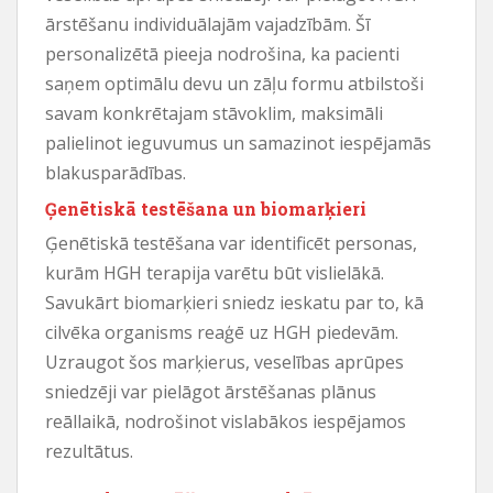
ārstēšanu individuālajām vajadzībām. Šī
personalizētā pieeja nodrošina, ka pacienti
saņem optimālu devu un zāļu formu atbilstoši
savam konkrētajam stāvoklim, maksimāli
palielinot ieguvumus un samazinot iespējamās
blakusparādības.
Ģenētiskā testēšana un biomarķieri
Ģenētiskā testēšana var identificēt personas,
kurām HGH terapija varētu būt vislielākā.
Savukārt biomarķieri sniedz ieskatu par to, kā
cilvēka organisms reaģē uz HGH piedevām.
Uzraugot šos marķierus, veselības aprūpes
sniedzēji var pielāgot ārstēšanas plānus
reāllaikā, nodrošinot vislabākos iespējamos
rezultātus.