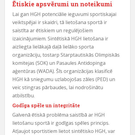
Ētiskie apsvērumi un noteikumi
Lai gan HGH potenciālie ieguvumi sportiskajai
veiktspējai ir skaidri, tā lietošana sportā ir
saistīta ar ētiskiem un regulējošiem
izaicinājumiem. Sintētiskā HGH lietošana ir
aizliegta lielākajā daļā lielāko sporta
organizāciju, tostarp Starptautiskās Olimpiskās
komitejas (SOK) un Pasaules Antidopinga
aģentūras (WADA). Šīs organizācijas klasificē
HGH kā sniegumu uzlabojošas zāles (PED) un
veic stingras pārbaudes, lai nodrošinātu
atbilstību.
Godīga spēle un integritāte
Galvenā ētiskā problēma saistībā ar HGH
lietošanu sportā ir godīgas spēles princips.
Atļaujot sportistiem lietot sintētisko HGH, var