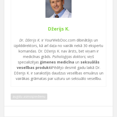
Džerijs K.
Dr. Džerijs K.
ir YourWebDoc.com dibinātājs un
izpilddirektors, kā arī daļa no vairāk nekā 30 ekspertu
komandas. Dr. Džerijs K. nav ārsts, bet viņam ir
medicīnas grāds.
Psiholoģijas doktors
; viņš
specializējas
ģimenes medicīna
un
seksuālās
veselības produkti
Pēdējo desmit gadu laikā Dr.
Džerijs K. ir sarakstījis daudzus veselības emuārus un
vairākas grāmatas par uzturu un seksuālo veselību.
augstu asinsspiedienu