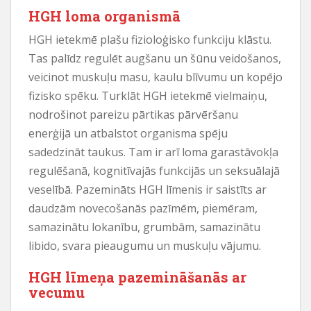
HGH loma organismā
HGH ietekmē plašu fizioloģisko funkciju klāstu.
Tas palīdz regulēt augšanu un šūnu veidošanos,
veicinot muskuļu masu, kaulu blīvumu un kopējo
fizisko spēku. Turklāt HGH ietekmē vielmaiņu,
nodrošinot pareizu pārtikas pārvēršanu
enerģijā un atbalstot organisma spēju
sadedzināt taukus. Tam ir arī loma garastāvokļa
regulēšanā, kognitīvajās funkcijās un seksuālajā
veselībā. Pazemināts HGH līmenis ir saistīts ar
daudzām novecošanās pazīmēm, piemēram,
samazinātu lokanību, grumbām, samazinātu
libido, svara pieaugumu un muskuļu vājumu.
HGH līmeņa pazemināšanās ar
vecumu