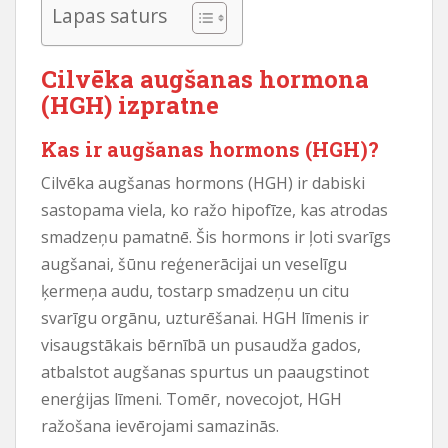
Lapas saturs
Cilvēka augšanas hormona
(HGH) izpratne
Kas ir augšanas hormons (HGH)?
Cilvēka augšanas hormons (HGH) ir dabiski
sastopama viela, ko ražo hipofīze, kas atrodas
smadzeņu pamatnē. Šis hormons ir ļoti svarīgs
augšanai, šūnu reģenerācijai un veselīgu
ķermeņa audu, tostarp smadzeņu un citu
svarīgu orgānu, uzturēšanai. HGH līmenis ir
visaugstākais bērnībā un pusaudža gados,
atbalstot augšanas spurtus un paaugstinot
enerģijas līmeni. Tomēr, novecojot, HGH
ražošana ievērojami samazinās.