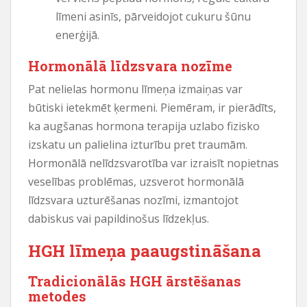
līmeni asinīs, pārveidojot cukuru šūnu
enerģijā.
Hormonālā līdzsvara nozīme
Pat nelielas hormonu līmeņa izmaiņas var
būtiski ietekmēt ķermeni. Piemēram, ir pierādīts,
ka augšanas hormona terapija uzlabo fizisko
izskatu un palielina izturību pret traumām.
Hormonālā nelīdzsvarotība var izraisīt nopietnas
veselības problēmas, uzsverot hormonālā
līdzsvara uzturēšanas nozīmi, izmantojot
dabiskus vai papildinošus līdzekļus.
HGH līmeņa paaugstināšana
Tradicionālās HGH ārstēšanas
metodes