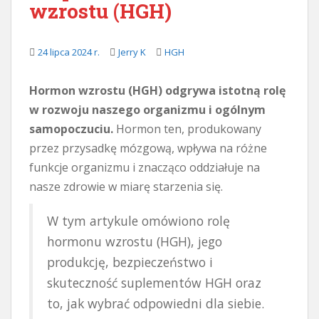
wzrostu (HGH)
e
j
24 lipca 2024 r.
Jerry K
HGH
Hormon wzrostu (HGH) odgrywa istotną rolę
w rozwoju naszego organizmu i ogólnym
samopoczuciu.
Hormon ten, produkowany
przez przysadkę mózgową, wpływa na różne
funkcje organizmu i znacząco oddziałuje na
nasze zdrowie w miarę starzenia się.
W tym artykule omówiono rolę
hormonu wzrostu (HGH), jego
produkcję, bezpieczeństwo i
skuteczność suplementów HGH oraz
to, jak wybrać odpowiedni dla siebie.