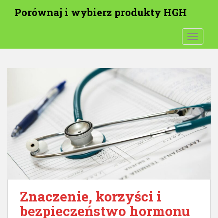
P
Porównaj i wybierz produkty HGH
r
z
PRZEŁĄ
e
j
d
ź
d
o
t
r
e
ś
c
i
g
ł
Znaczenie, korzyści i
ó
bezpieczeństwo hormonu
w
n