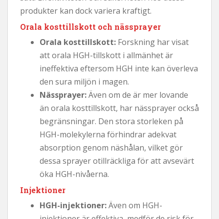
produkter kan dock variera kraftigt.
Orala kosttillskott och nässprayer
Orala kosttillskott:
Forskning har visat
att orala HGH-tillskott i allmänhet är
ineffektiva eftersom HGH inte kan överleva
den sura miljön i magen.
Nässprayer:
Även om de är mer lovande
än orala kosttillskott, har nässprayer också
begränsningar. Den stora storleken på
HGH-molekylerna förhindrar adekvat
absorption genom näshålan, vilket gör
dessa sprayer otillräckliga för att avsevärt
öka HGH-nivåerna.
Injektioner
HGH-injektioner:
Även om HGH-
injektioner är effektiva, medför de risk för