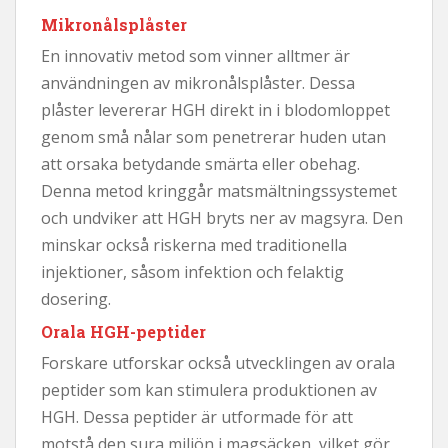
Mikronålsplåster
En innovativ metod som vinner alltmer är
användningen av mikronålsplåster. Dessa
plåster levererar HGH direkt in i blodomloppet
genom små nålar som penetrerar huden utan
att orsaka betydande smärta eller obehag.
Denna metod kringgår matsmältningssystemet
och undviker att HGH bryts ner av magsyra. Den
minskar också riskerna med traditionella
injektioner, såsom infektion och felaktig
dosering.
Orala HGH-peptider
Forskare utforskar också utvecklingen av orala
peptider som kan stimulera produktionen av
HGH. Dessa peptider är utformade för att
motstå den sura miljön i magsäcken, vilket gör