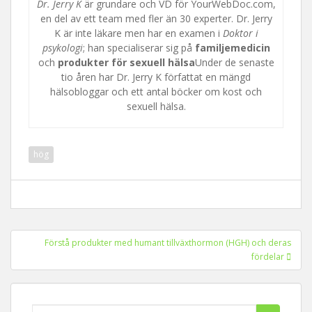
Dr. Jerry K
är grundare och VD för YourWebDoc.com,
en del av ett team med fler än 30 experter. Dr. Jerry
K är inte läkare men har en examen i
Doktor i
psykologi
; han specialiserar sig på
familjemedicin
och
produkter för sexuell hälsa
Under de senaste
tio åren har Dr. Jerry K författat en mängd
hälsobloggar och ett antal böcker om kost och
sexuell hälsa.
hög
Inläggsnavigering
Förstå produkter med humant tillväxthormon (HGH) och deras
fördelar
Leta