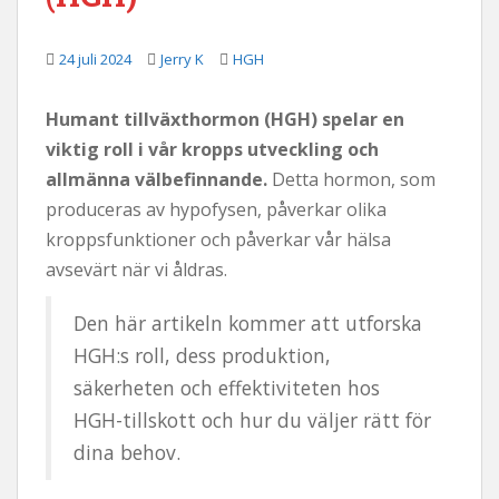
l
l
24 juli 2024
Jerry K
HGH
Humant tillväxthormon (HGH) spelar en
viktig roll i vår kropps utveckling och
allmänna välbefinnande.
Detta hormon, som
produceras av hypofysen, påverkar olika
kroppsfunktioner och påverkar vår hälsa
avsevärt när vi åldras.
Den här artikeln kommer att utforska
HGH:s roll, dess produktion,
säkerheten och effektiviteten hos
HGH-tillskott och hur du väljer rätt för
dina behov.